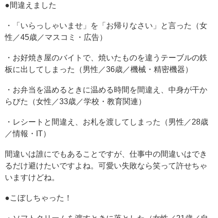
●間違えました
・「いらっしゃいませ」を「お帰りなさい」と言った（女
性／45歳／マスコミ・広告）
・お好焼き屋のバイトで、焼いたものを違うテーブルの鉄
板に出してしまった（男性／36歳／機械・精密機器）
・お弁当を温めるときに温める時間を間違え、中身が干か
らびた（女性／33歳／学校・教育関連）
・レシートと間違え、お札を渡してしまった（男性／28歳
／情報・IT）
間違いは誰にでもあることですが、仕事中の間違いはでき
るだけ避けたいですよね。可愛い失敗なら笑って許せちゃ
いますけどね。
●こぼしちゃった！