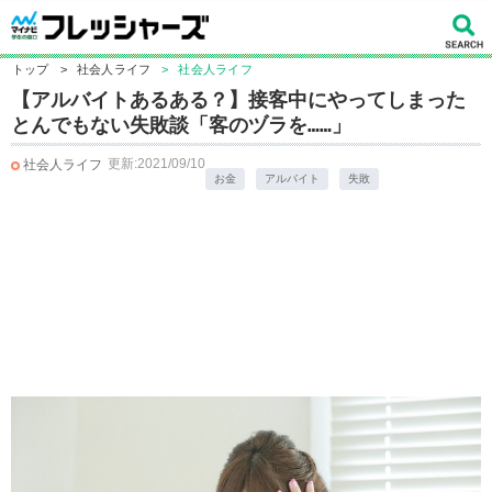
トップ
>
社会人ライフ
>
社会人ライフ
【アルバイトあるある？】接客中にやってしまった
とんでもない失敗談「客のヅラを……」
更新:2021/09/10
社会人ライフ
お金
アルバイト
失敗