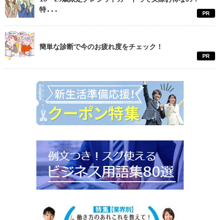
特...
PR
簡単な診断で今のお疲れ度をチェック！
PR