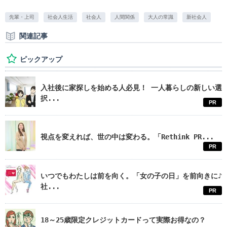
先輩・上司
社会人生活
社会人
人間関係
大人の常識
新社会人
関連記事
ピックアップ
入社後に家探しを始める人必見！ 一人暮らしの新しい選
択...
PR
視点を変えれば、世の中は変わる。「Rethink PR...
PR
いつでもわたしは前を向く。「女の子の日」を前向きに♪
社...
PR
18～25歳限定クレジットカードって実際お得なの？