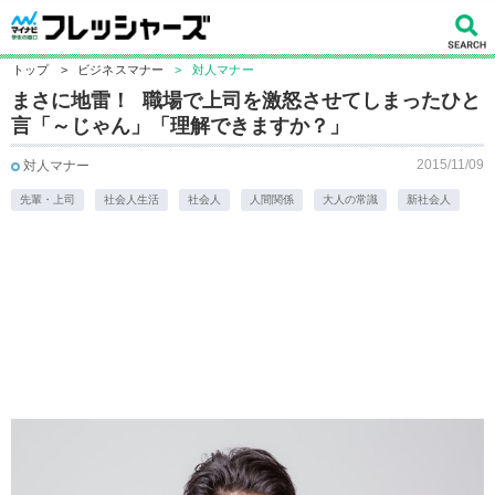
トップ
>
ビジネスマナー
>
対人マナー
まさに地雷！ 職場で上司を激怒させてしまったひと
言「～じゃん」「理解できますか？」
2015/11/09
対人マナー
先輩・上司
社会人生活
社会人
人間関係
大人の常識
新社会人