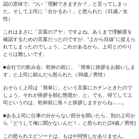
認の意味で、つい「理解できますか？」と言ってしまっ
た。そして上司に「分かるわ！」と怒られた（31歳／女
性）
これはまさに「言葉のアヤ」ですよね。あくまで理解度を
確認するための言葉だったのですが、“上から目線"に捉えら
れてしまったのでしょう。これがあるから、上司とのやり
とりは難しいです。
■会社での飲み会。乾杯の前に、「簡単に挨拶をお願いしま
す」と上司に頼んだら怒られた（38歳／男性）
おそらく上司は「簡単に」という言葉にカチンときたので
しょう。それが挨拶を頼む態度か、と。でも、得てして上
司というのは、乾杯前に長々と挨拶しますからね……。
■ある上司に仕事の分からない部分を聞いたら、別の上司か
ら「どうして俺に聞かないんだ！」と怒られた(24歳／男性)
この怒られエピソードは、もはや同情しかありません。