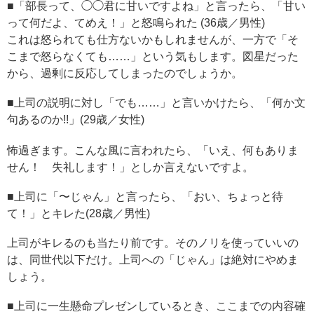
■「部長って、◯◯君に甘いですよね」と言ったら、「甘い
って何だよ、てめえ！」と怒鳴られた (36歳／男性)
これは怒られても仕方ないかもしれませんが、一方で「そ
こまで怒らなくても……」という気もします。図星だった
から、過剰に反応してしまったのでしょうか。
■上司の説明に対し「でも……」と言いかけたら、「何か文
句あるのか!!」(29歳／女性)
怖過ぎます。こんな風に言われたら、「いえ、何もありま
せん！ 失礼します！」としか言えないですよ。
■上司に「〜じゃん」と言ったら、「おい、ちょっと待
て！」とキレた(28歳／男性)
上司がキレるのも当たり前です。そのノリを使っていいの
は、同世代以下だけ。上司への「じゃん」は絶対にやめま
しょう。
■上司に一生懸命プレゼンしているとき、ここまでの内容確