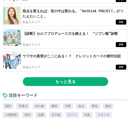
視点を変えれば、世の中は変わる。「Rethink PROJECT」がつ
たえたいこと。
社会人ライフ
PR
【診断】セルフプロデュース力を鍛える！ “ジブン観”診断
社会人ライフ
PR
ウワサの真実がここにある！？ クレジットカードの都市伝説
社会人ライフ
PR
もっと見る
注目キーワード
髪型
卒業式
持ち物
爆笑
卒業
叱る
変化
接待
人間関係
彼氏
恋愛
女子旅
スーツ
写真
ドキドキ