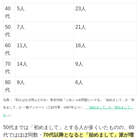
40
5人
23人
代
50
7人
21人
代
60
11人
16人
代
70
14人
9人
代
80
9人
6人
代
出典：『四人はなぜ死んだのか』巻末付録『シめショめ問題にハマる』「始めまして」か「初
めまして」か 一般アンケート（三好万季・1997年より）、
「始めまして」か「初めまして」
か
50代までは「初めまして」とする人が多くいたものの、60
代ではほぼ同数・
70代以降となると「始めまして」派が増