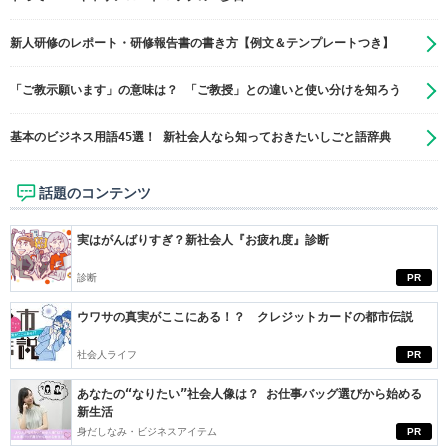
新人研修のレポート・研修報告書の書き方【例文＆テンプレートつき】
「ご教示願います」の意味は？ 「ご教授」との違いと使い分けを知ろう
基本のビジネス用語45選！ 新社会人なら知っておきたいしごと語辞典
話題のコンテンツ
実はがんばりすぎ？新社会人『お疲れ度』診断
診断
PR
ウワサの真実がここにある！？ クレジットカードの都市伝説
社会人ライフ
PR
あなたの“なりたい”社会人像は？ お仕事バッグ選びから始める
新生活
身だしなみ・ビジネスアイテム
PR