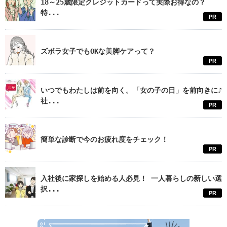
18～25歳限定クレジットカードって実際お得なの？
特...
PR
ズボラ女子でもOKな美脚ケアって？
PR
いつでもわたしは前を向く。「女の子の日」を前向きに♪
社...
PR
簡単な診断で今のお疲れ度をチェック！
PR
入社後に家探しを始める人必見！ 一人暮らしの新しい選
択...
PR