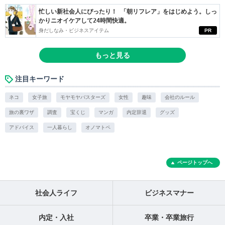
忙しい新社会人にぴったり！ 「朝リフレア」をはじめよう。しっ
かりニオイケアして24時間快適。
身だしなみ・ビジネスアイテム
PR
もっと見る
注目キーワード
ネコ
女子旅
モヤモヤバスターズ
女性
趣味
会社のルール
旅の裏ワザ
調査
宝くじ
マンガ
内定辞退
グッズ
アドバイス
一人暮らし
オノマトペ
ページトップへ
社会人ライフ
ビジネスマナー
内定・入社
卒業・卒業旅行