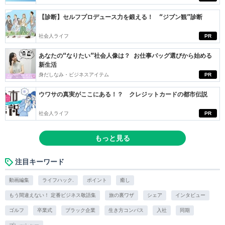
【診断】セルフプロデュース力を鍛える！ “ジブン観”診断
社会人ライフ
PR
あなたの“なりたい”社会人像は？ お仕事バッグ選びから始める
新生活
身だしなみ・ビジネスアイテム
PR
ウワサの真実がここにある！？ クレジットカードの都市伝説
社会人ライフ
PR
もっと見る
注目キーワード
動画編集
ライフハック.
ポイント
癒し
もう間違えない！ 定番ビジネス敬語集
旅の裏ワザ
シェア
インタビュー
ゴルフ
卒業式
ブラック企業
生き方コンパス
入社
同期