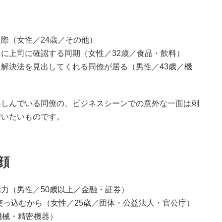
際（女性／24歳／その他）
に上司に確認する同期（女性／32歳／食品・飲料）
解決法を見出してくれる同僚が居る（男性／43歳／機
楽しんでいる同僚の、ビジネスシーンでの意外な一面は刺
習いたいものです。
顔
力（男性／50歳以上／金融・証券）
突っ込むから（女性／25歳／団体・公益法人・官公庁）
機械・精密機器）