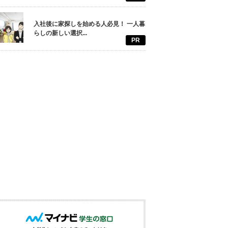
入社後に家探しを始める人必見！ 一人暮
らしの新しい選択...
PR