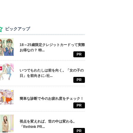
ピックアップ
18～25歳限定クレジットカードって実際
お得なの？ 特...
PR
いつでもわたしは前を向く。「女の子の
日」を前向きに♪社...
PR
簡単な診断で今のお疲れ度をチェック！
PR
視点を変えれば、世の中は変わる。
「Rethink PR...
PR