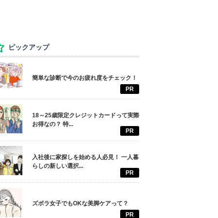
ピックアップ
簡単な診断で今のお疲れ度をチェック！
PR
18～25歳限定クレジットカードって実際
お得なの？ 特...
PR
入社後に家探しを始める人必見！ 一人暮
らしの新しい選択...
PR
ズボラ女子でもOKな美脚ケアって？
PR