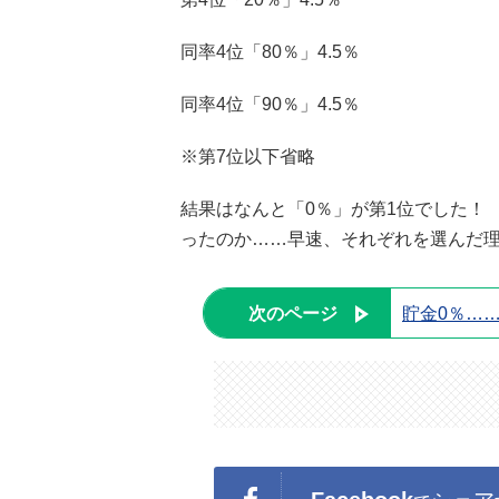
同率4位「80％」4.5％
同率4位「90％」4.5％
※第7位以下省略
結果はなんと「0％」が第1位でした！
ったのか……早速、それぞれを選んだ
次のページ
貯金0％…