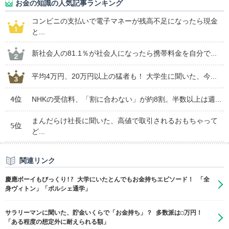
お金の知識の人気記事ランキング
コンビニの支払いで電子マネーが残高不足になったら現金
と...
新社会人の81.1％が社会人になったら携帯料金を自分で...
平均4万円、20万円以上の猛者も！ 大学生に聞いた、今...
4位
NHKの受信料、「割に合わない」が約8割。半数以上は週...
まんだらけ社長に聞いた、高値で取引されるおもちゃって
5位
ど...
関連リンク
慶應ボーイもびっくり!? 大学にいたとんでもお金持ちエピソード！ 「全
身ヴィトン」「ポルシェ通学」
サラリーマンに聞いた、貯金いくらで「お金持ち」？ 多数派は◯万円！
「ある程度の想定外に耐えられる額」