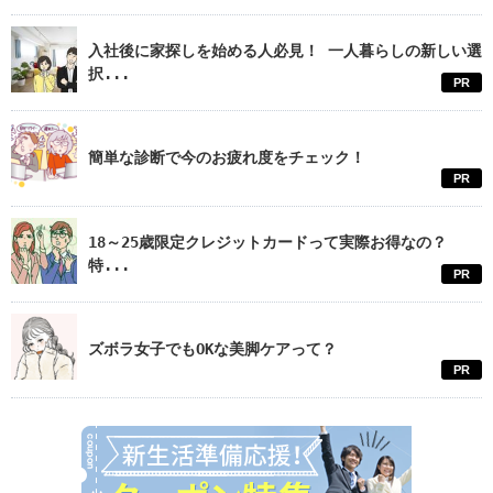
入社後に家探しを始める人必見！ 一人暮らしの新しい選
択...
PR
簡単な診断で今のお疲れ度をチェック！
PR
18～25歳限定クレジットカードって実際お得なの？
特...
PR
ズボラ女子でもOKな美脚ケアって？
PR