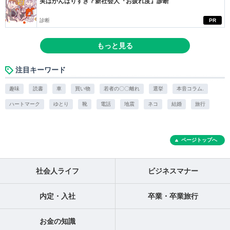
実はがんばりすぎ？新社会人『お疲れ度』診断
診断
PR
もっと見る
注目キーワード
趣味
読書
車
買い物
若者の〇〇離れ
選挙
本音コラム.
ハートマーク
ゆとり
靴
電話
地震
ネコ
結婚
旅行
ページトップへ
社会人ライフ
ビジネスマナー
内定・入社
卒業・卒業旅行
お金の知識