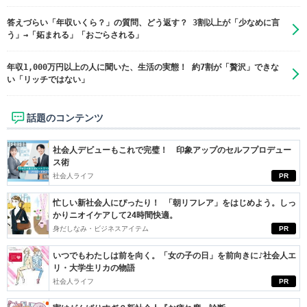
答えづらい「年収いくら？」の質問、どう返す？ 3割以上が「少なめに言
う」→「妬まれる」「おごらされる」
年収1,000万円以上の人に聞いた、生活の実態！ 約7割が「贅沢」できな
い「リッチではない」
話題のコンテンツ
社会人デビューもこれで完璧！ 印象アップのセルフプロデュー
ス術
社会人ライフ
PR
忙しい新社会人にぴったり！ 「朝リフレア」をはじめよう。しっ
かりニオイケアして24時間快適。
身だしなみ・ビジネスアイテム
PR
いつでもわたしは前を向く。「女の子の日」を前向きに♪社会人エ
リ・大学生リカの物語
社会人ライフ
PR