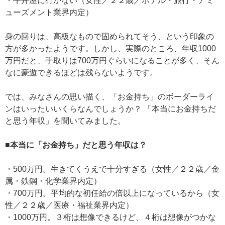
・牛丼屋に行かない（女性／２２歳／ホテル・旅行・アミ
ューズメント業界内定）
身の回りは、高級なもので固められてそう、という印象の
方が多かったようです。しかし、実際のところ、年収1000
万円だと、手取りは700万円ぐらいになることが多く、そん
なに豪遊できるほどは残らないようです。
では、みなさんの思い描く、「お金持ち」のボーダーライ
ンはいったいいくらなんでしょうか？ 「本当にお金持ちだ
と思う年収」を聞いてみました。
■本当に「お金持ち」だと思う年収は？
・500万円。生きてくうえで十分すぎる（女性／２２歳／金
属・鉄鋼・化学業界内定）
・700万円。平均的な初任給の倍以上になっているから（女
性／２２歳／医療・福祉業界内定）
・1000万円。３桁は想像できるけど、４桁は想像がつかな