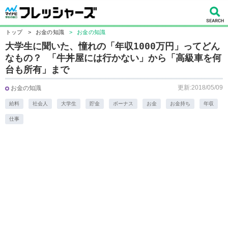
トップ
>
お金の知識
>
お金の知識
大学生に聞いた、憧れの「年収1000万円」ってどん
なもの？ 「牛丼屋には行かない」から「高級車を何
台も所有」まで
更新:2018/05/09
お金の知識
給料
社会人
大学生
貯金
ボーナス
お金
お金持ち
年収
仕事