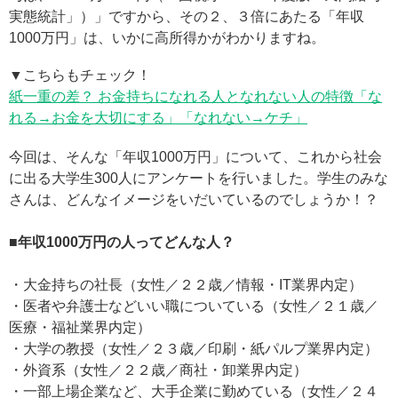
実態統計」）」ですから、その２、３倍にあたる「年収
1000万円」は、いかに高所得かがわかりますね。
▼こちらもチェック！
紙一重の差？ お金持ちになれる人となれない人の特徴「な
れる→お金を大切にする」「なれない→ケチ」
今回は、そんな「年収1000万円」について、これから社会
に出る大学生300人にアンケートを行いました。学生のみな
さんは、どんなイメージをいだいているのでしょうか！？
■年収1000万円の人ってどんな人？
・大金持ちの社長（女性／２２歳／情報・IT業界内定）
・医者や弁護士などいい職についている（女性／２１歳／
医療・福祉業界内定）
・大学の教授（女性／２３歳／印刷・紙パルプ業界内定）
・外資系（女性／２２歳／商社・卸業界内定）
・一部上場企業など、大手企業に勤めている（女性／２４