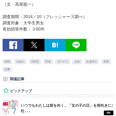
（文・高尾龍一）
調査期間：2014／10（フレッシャーズ調べ）
調査対象：大学生男女
有効回答件数：３00件
給料
社会人
大学生
貯金
ボーナス
お金
お金持ち
年収
仕事
関連記事
ピックアップ
いつでもわたしは前を向く。「女の子の日」を前向きに♪
社...
PR