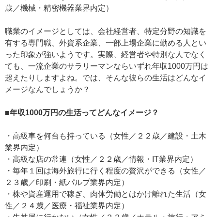
歳／機械・精密機器業界内定）
職業のイメージとしては、会社経営者、特定分野の知識を
有する専門職、外資系企業、一部上場企業に勤める人とい
った印象が強いようです。実際、経営者や特別な人でなく
ても、一流企業のサラリーマンならいずれ年収1000万円は
超えたりしますよね。では、そんな彼らの生活はどんなイ
メージなんでしょうか？
■年収1000万円の生活ってどんなイメージ？
・高級車を何台も持っている（女性／２２歳／建設・土木
業界内定）
・高級な店の常連（女性／２２歳／情報・IT業界内定）
・毎年１回は海外旅行に行く程度の贅沢ができる（女性／
２３歳／印刷・紙パルプ業界内定）
・株や資産運用で稼ぎ、肉体労働とはかけ離れた生活（女
性／２４歳／医療・福祉業界内定）