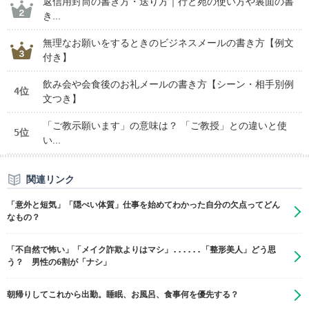
返信用封筒の書き方・送り方｜行と宛の使い方や裏面の書
き...
無理なお願いをするときのビジネスメールの書き方【例文
付き】
飲み会や会食後のお礼メールの書き方【シーン・相手別例
4位
文つき】
「ご教示願います」の意味は？ 「ご教授」との違いと使
5位
い...
関連リンク
「意外と短気」「隠ぺい体質」仕事を始めてわかった自分の欠点ってどん
なもの？
「不自然で怖い」「メイク詐欺よりはマシ」......「整形美人」どう思
う？ 男性の6割が「ナシ」
朝帰りしてこれから出勤。睡眠、お風呂、食事何を優先する？