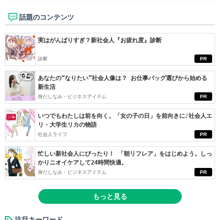
話題のコンテンツ
実はがんばりすぎ？新社会人『お疲れ度』診断
診断
PR
あなたの“なりたい”社会人像は？ お仕事バッグ選びから始める
新生活
身だしなみ・ビジネスアイテム
PR
いつでもわたしは前を向く。「女の子の日」を前向きに♪社会人エ
リ・大学生リカの物語
社会人ライフ
PR
忙しい新社会人にぴったり！ 「朝リフレア」をはじめよう。しっ
かりニオイケアして24時間快適。
身だしなみ・ビジネスアイテム
PR
もっと見る
注目キーワード