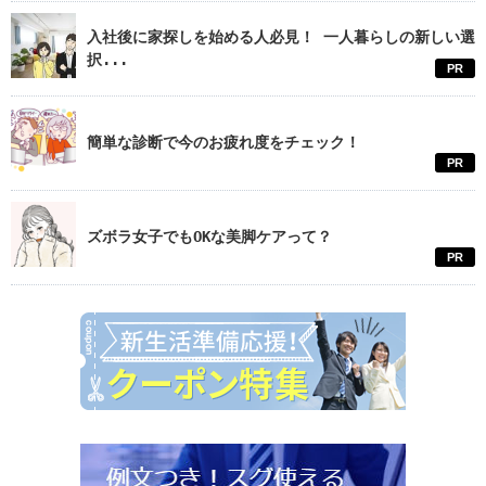
入社後に家探しを始める人必見！ 一人暮らしの新しい選
択...
PR
簡単な診断で今のお疲れ度をチェック！
PR
ズボラ女子でもOKな美脚ケアって？
PR