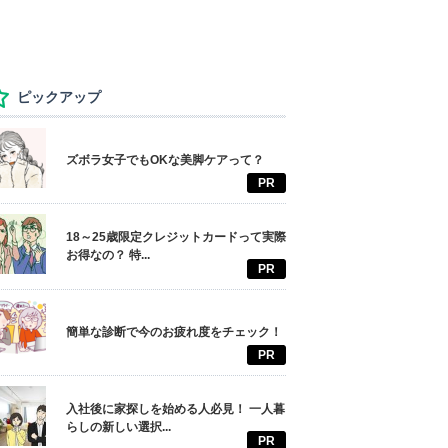
ピックアップ
ズボラ女子でもOKな美脚ケアって？
PR
18～25歳限定クレジットカードって実際
お得なの？ 特...
PR
簡単な診断で今のお疲れ度をチェック！
PR
入社後に家探しを始める人必見！ 一人暮
らしの新しい選択...
PR