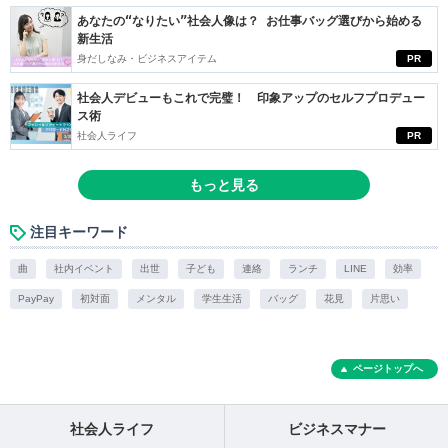
あなたの“なりたい”社会人像は？ お仕事バッグ選びから始める
新生活
身だしなみ・ビジネスアイテム
PR
社会人デビューもこれで完璧！ 印象アップのセルフプロデュー
ス術
社会人ライフ
PR
もっと見る
注目キーワード
曲
社内イベント
出世
子ども
連絡
ランチ
LINE
効率
PayPay
初対面
メンタル
学生生活
バッグ
花見
片思い
ページトップへ
社会人ライフ
ビジネスマナー