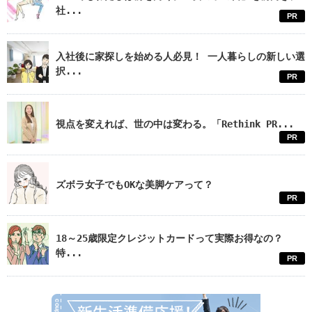
社...
PR
入社後に家探しを始める人必見！ 一人暮らしの新しい選
択...
PR
視点を変えれば、世の中は変わる。「Rethink PR...
PR
ズボラ女子でもOKな美脚ケアって？
PR
18～25歳限定クレジットカードって実際お得なの？
特...
PR