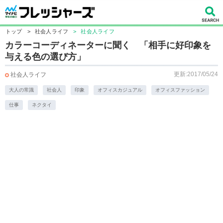
トップ
>
社会人ライフ
>
社会人ライフ
カラーコーディネーターに聞く 「相手に好印象を
与える色の選び方」
更新:2017/05/24
社会人ライフ
大人の常識
社会人
印象
オフィスカジュアル
オフィスファッション
仕事
ネクタイ