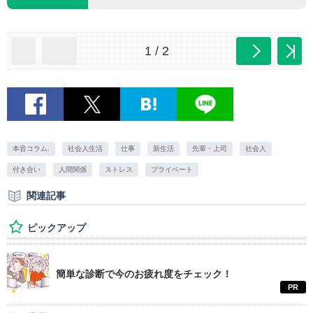
1 / 2
本音コラム.
社会人生活
仕事
新生活
先輩・上司
社会人
付き合い
人間関係
ストレス
プライベート
関連記事
ピックアップ
簡単な診断で今のお疲れ度をチェック！
PR