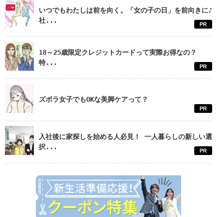
いつでもわたしは前を向く。「女の子の日」を前向きに♪
社...
PR
18～25歳限定クレジットカードって実際お得なの？
特...
PR
ズボラ女子でもOKな美脚ケアって？
PR
入社後に家探しを始める人必見！ 一人暮らしの新しい選
択...
PR