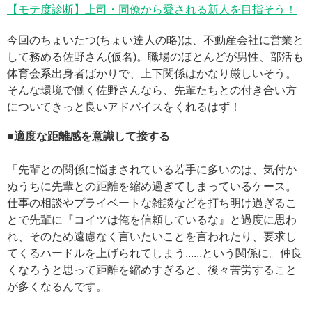
【モテ度診断】上司・同僚から愛される新人を目指そう！
今回のちょいたつ(ちょい達人の略)は、不動産会社に営業と
して務める佐野さん(仮名)。職場のほとんどが男性、部活も
体育会系出身者ばかりで、上下関係はかなり厳しいそう。
そんな環境で働く佐野さんなら、先輩たちとの付き合い方
についてきっと良いアドバイスをくれるはず！
■適度な距離感を意識して接する
「先輩との関係に悩まされている若手に多いのは、気付か
ぬうちに先輩との距離を縮め過ぎてしまっているケース。
仕事の相談やプライベートな雑談などを打ち明け過ぎるこ
とで先輩に『コイツは俺を信頼しているな』と過度に思わ
れ、そのため遠慮なく言いたいことを言われたり、要求し
てくるハードルを上げられてしまう......という関係に。仲良
くなろうと思って距離を縮めすぎると、後々苦労すること
が多くなるんです。