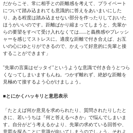
だからこそ、常に相手との距離感を考えて、プライベート
について踏み込まれても意識的に答えをあいまいにした
り、ある程度は踏み込ませない部分を作ったりしておいた
ほうがいいのです。距離ばかり縮まってしまうと、先輩か
らの要望をすべて受け入れなくては......と義務感やプレッシ
ャーを感じてストレスに。適度な距離で付き合えば、お互
いの心にゆとりができるので、かえって好意的に先輩と接
することができます」
"先輩の言葉はゼッタイ"というような意識で付き合うとつら
くなってしまいますもんね。つかず離れず、絶妙な距離を
見極めて接するよう心がけましょう。
■とにかくハッキリと意思表示
「たとえば何か意見を求められたり、質問されたりしたと
きに、若いうちは『何と答えるべきか』で悩んでしまいま
す。自分がどう考えるかより、先輩の求めている回答や、
意図を探ることに意識が向いてしまうのでしょう。それよ