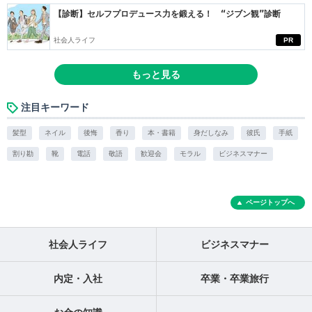
【診断】セルフプロデュース力を鍛える！ “ジブン観”診断
社会人ライフ
PR
もっと見る
注目キーワード
髪型
ネイル
後悔
香り
本・書籍
身だしなみ
彼氏
手紙
割り勘
靴
電話
敬語
歓迎会
モラル
ビジネスマナー
ページトップへ
社会人ライフ
ビジネスマナー
内定・入社
卒業・卒業旅行