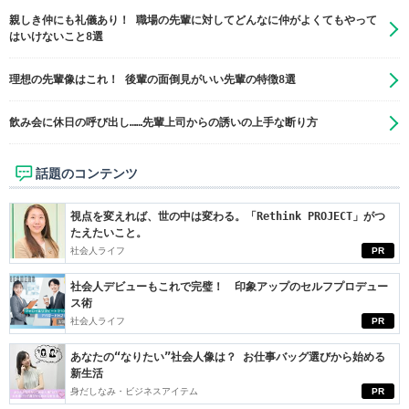
親しき仲にも礼儀あり！ 職場の先輩に対してどんなに仲がよくてもやって
はいけないこと8選
理想の先輩像はこれ！ 後輩の面倒見がいい先輩の特徴8選
飲み会に休日の呼び出し……先輩上司からの誘いの上手な断り方
話題のコンテンツ
視点を変えれば、世の中は変わる。「Rethink PROJECT」がつ
たえたいこと。
社会人ライフ
PR
社会人デビューもこれで完璧！ 印象アップのセルフプロデュー
ス術
社会人ライフ
PR
あなたの“なりたい”社会人像は？ お仕事バッグ選びから始める
新生活
身だしなみ・ビジネスアイテム
PR