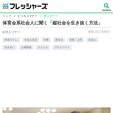
トップ
>
ビジネスマナー
>
対人マナー
体育会系社会人に聞く「縦社会を生き抜く方法」
更新:2017/06/07
対人マナー
本音コラム.
社会人生活
仕事
新生活
先輩・上司
社会人
付き合い
人間関係
ストレス
プライベート