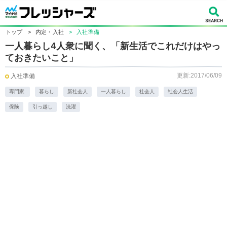
トップ
>
内定・入社
>
入社準備
一人暮らし4人衆に聞く、「新生活でこれだけはやっ
ておきたいこと」
更新:2017/06/09
入社準備
専門家.
暮らし
新社会人
一人暮らし
社会人
社会人生活
保険
引っ越し
洗濯