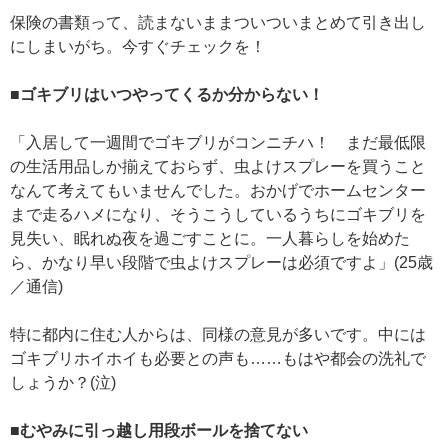
保険の書類って、読まないままついついまとめて引き出し
にしまいがち。今すぐチェックを！
■ゴキブリはいつやってくるか分からない！
「入居して一週間でゴキブリがコンニチハ！ まだ最低限
の生活用品しか揃えておらず、虫よけスプレーを買うこと
なんて考えてもいませんでした。おかげでホームセンター
まで走るハメになり、そうこうしているうちにゴキブリを
見失い、眠れぬ夜を過ごすことに。一人暮らしを始めた
ら、かなり早い段階で虫よけスプレーは必須ですよ」(25歳
／通信)
特に都内に住む人からは、同様の意見が多いです。中には
ゴキブリホイホイも必要との声も……もはや都会の洗礼で
しょうか？(泣)
■むやみに引っ越し用段ボールを捨てない