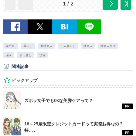
1 / 2
専門家.
暮らし
新社会人
一人暮らし
社会人
社会人生活
保険
引っ越し
洗濯
関連記事
ピックアップ
ズボラ女子でもOKな美脚ケアって？
PR
18～25歳限定クレジットカードって実際お得なの？
特...
PR