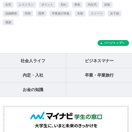
出世
レストラン
ポイント
別れ
香典
内定式
拡散
冠婚葬祭
同僚
指導
卒業旅行特集
失敗
スイーツ
女子旅
感謝
ページトップへ
社会人ライフ
ビジネスマナー
内定・入社
卒業・卒業旅行
お金の知識