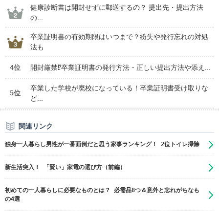
健康診断書は開封せずに郵送するの？ 提出先・提出方法
の...
卒業証明書の有効期限はいつまで？紛失や発行忘れの対処
法も
4位
開封厳禁⁉卒業証明書の発行方法・正しい提出方法や添え...
卒業した学校が廃校になっている！卒業証明書受け取りな
5位
ど...
関連リンク
独身一人暮らし男性が一番面倒だと思う家事ランキング！ 2位トイレ掃除
新生活突入！ 「賢い」家電の選び方（前編）
初めての一人暮らしに必要なものとは？ 必需品8つ＆意外と忘れがちなも
の4選