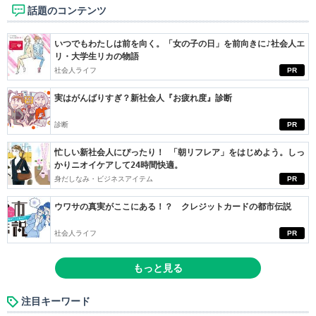
話題のコンテンツ
いつでもわたしは前を向く。「女の子の日」を前向きに♪社会人エ
リ・大学生リカの物語
社会人ライフ
PR
実はがんばりすぎ？新社会人『お疲れ度』診断
診断
PR
忙しい新社会人にぴったり！ 「朝リフレア」をはじめよう。しっ
かりニオイケアして24時間快適。
身だしなみ・ビジネスアイテム
PR
ウワサの真実がここにある！？ クレジットカードの都市伝説
社会人ライフ
PR
もっと見る
注目キーワード