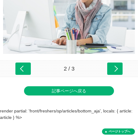
2 / 3
記事ページへ戻る
render partial: 'front/freshers/sp/articles/bottom_aja', locals: { article:
article } %>
ページトップへ