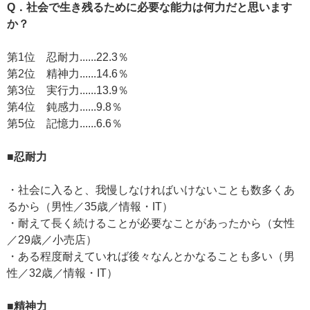
Q．社会で生き残るために必要な能力は何力だと思います
か？
第1位 忍耐力......22.3％
第2位 精神力......14.6％
第3位 実行力......13.9％
第4位 鈍感力......9.8％
第5位 記憶力......6.6％
■忍耐力
・社会に入ると、我慢しなければいけないことも数多くあ
るから（男性／35歳／情報・IT）
・耐えて長く続けることが必要なことがあったから（女性
／29歳／小売店）
・ある程度耐えていれば後々なんとかなることも多い（男
性／32歳／情報・IT）
■精神力