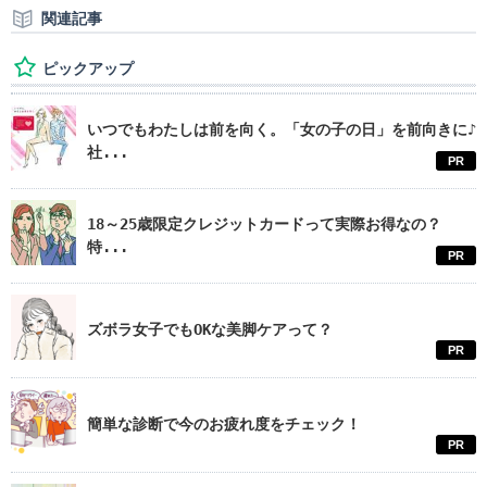
関連記事
ピックアップ
いつでもわたしは前を向く。「女の子の日」を前向きに♪
社...
PR
18～25歳限定クレジットカードって実際お得なの？
特...
PR
ズボラ女子でもOKな美脚ケアって？
PR
簡単な診断で今のお疲れ度をチェック！
PR