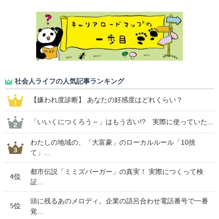
社会人ライフの人気記事ランキング
【嫌われ度診断】 あなたの好感度はどれくらい？
「いいくにつくろう～」はもう古い!? 実際に使っていた...
わたしの地域の、「大富豪」のローカルルール「10捨
て」...
都市伝説「ミミズバーガー」の真実！ 実際につくって検
4位
証...
頭に残るあのメロディ。企業の語呂合わせ電話番号で一番
5位
覚...