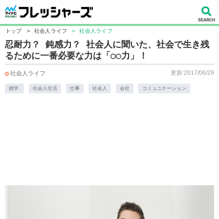
トップ
>
社会人ライフ
>
社会人ライフ
忍耐力？ 鈍感力？ 社会人に聞いた、社会で生き残
るために一番必要な力は「○○力」！
更新:2017/06/29
社会人ライフ
雑学.
社会人生活
仕事
社会人
会社
コミュニケーション