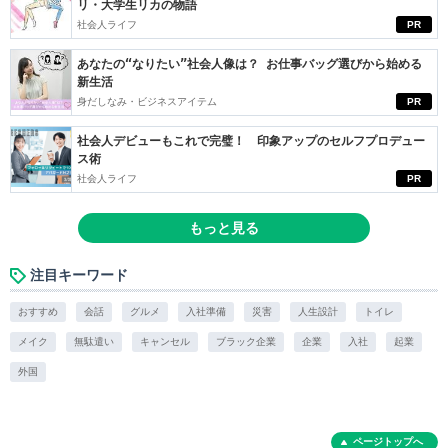
リ・大学生リカの物語
社会人ライフ
PR
あなたの“なりたい”社会人像は？ お仕事バッグ選びから始める
新生活
身だしなみ・ビジネスアイテム
PR
社会人デビューもこれで完璧！ 印象アップのセルフプロデュー
ス術
社会人ライフ
PR
もっと見る
注目キーワード
おすすめ
会話
グルメ
入社準備
災害
人生設計
トイレ
メイク
無駄遣い
キャンセル
ブラック企業
企業
入社
起業
外国
ページトップへ