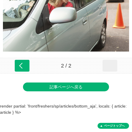
2 / 2
記事ページへ戻る
render partial: 'front/freshers/sp/articles/bottom_aja', locals: { article:
article } %>
ページトップへ