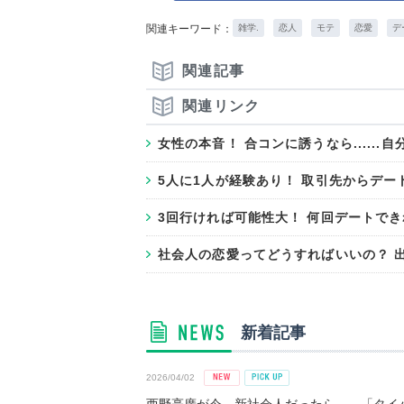
関連キーワード：
雑学.
恋人
モテ
恋愛
デ
関連記事
関連リンク
女性の本音！ 合コンに誘うなら.....
5人に1人が経験あり！ 取引先からデ
3回行ければ可能性大！ 何回デートで
社会人の恋愛ってどうすればいいの？ 
新着記事
2026/04/02