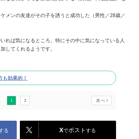
ケメンの友達がその子を誘うと成功した（男性／28歳／
がいれば気になるところ。特にその中に気になっている人
参加してくれるようです。
方も効果的！
次へ
1
2
X
ポスト
する
で
する