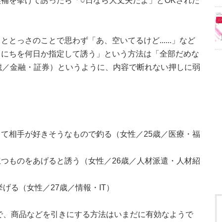
補を挙げて誘ったら「○日なら大丈夫だよ」とOKされた
とっさのことで思わず「あ、空いてるけど......」など
日にちを何日か指定して誘う」という方法は「全部だめな
歳／金融・証券）というように、内容で断れない押しに弱
て相手が好きそうなもので釣る（女性／25歳／医療・福
つものをあげると誘う（女性／26歳／人材派遣・人材紹
げる（女性／27歳／情報・IT）
で、商品などを引きにする方法はいまだに有効なようで