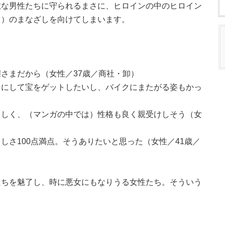
敵な男性たちに守られるまさに、ヒロインの中のヒロイン
う）のまなざしを向けてしまいます。
さまだから（女性／37歳／商社・卸）
コにして宝をゲットしたいし、バイクにまたがる姿もかっ
らしく、（マンガの中では）性格も良く親受けしそう（女
しさ100点満点。そうありたいと思った（女性／41歳／
たちを魅了し、時に悪女にもなりうる女性たち。そういう