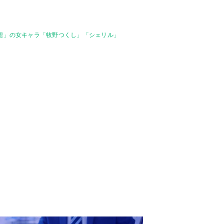
理想」の女キャラ「牧野つくし」「シェリル」