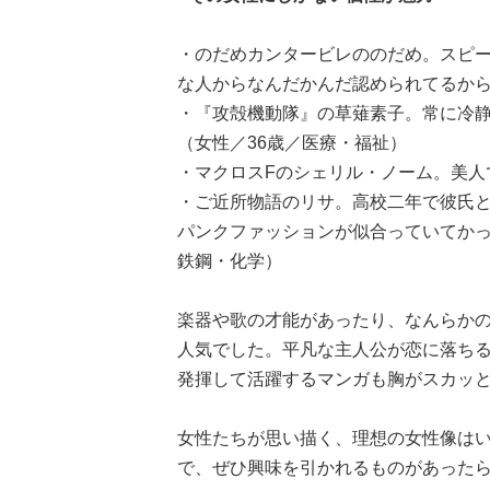
・のだめカンタービレののだめ。スピ
な人からなんだかんだ認められてるから
・『攻殻機動隊』の草薙素子。常に冷
（女性／36歳／医療・福祉）
・マクロスFのシェリル・ノーム。美人
・ご近所物語のリサ。高校二年で彼氏
パンクファッションが似合っていてかっこい
鉄鋼・化学）
楽器や歌の才能があったり、なんらか
人気でした。平凡な主人公が恋に落ち
発揮して活躍するマンガも胸がスカッ
女性たちが思い描く、理想の女性像はい
で、ぜひ興味を引かれるものがあった