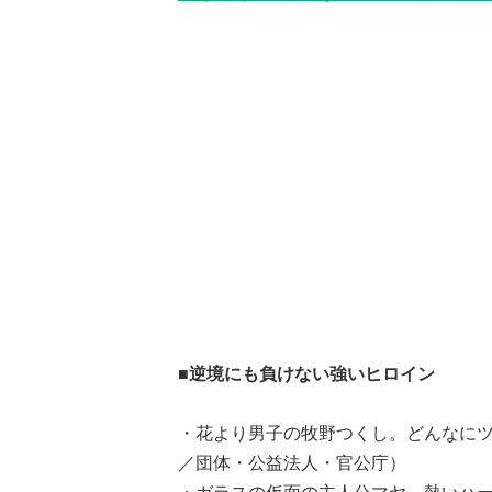
■逆境にも負けない強いヒロイン
・花より男子の牧野つくし。どんなにツ
／団体・公益法人・官公庁）