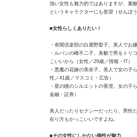
強い女性も魅力的ではありますが、素
というキャラクターにも羨望（せんぼ
■女性らしくありたい！
・有閑倶楽部の白鹿野梨子。美人でお嬢
・ルパンの峰不二子。美貌で男をトリ
こいいから（女性／29歳／情報・IT）
・悪魔の花嫁の美奈子。美人で女の子
性／41歳／マスコミ・広告）
・星の瞳のシルエットの香澄。女の子ら
金融・証券）
美人だったりセクシーだったり、男性
在り方もかっこいいですよね。
■その女性にしかない個性が魅力