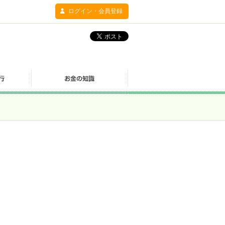
ログイン・会員登録