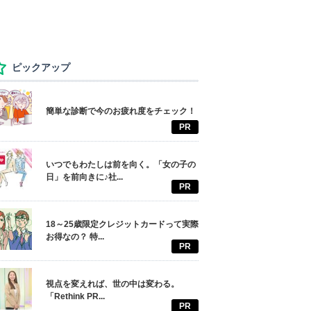
ピックアップ
簡単な診断で今のお疲れ度をチェック！
PR
いつでもわたしは前を向く。「女の子の
日」を前向きに♪社...
PR
18～25歳限定クレジットカードって実際
お得なの？ 特...
PR
視点を変えれば、世の中は変わる。
「Rethink PR...
PR