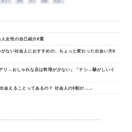
合コン
女性
モテ
恋愛
出会い
会人女性の自己紹介8選
いがない社会人におすすめの、ちょっと変わった出会い方8
「アリ→おしゃれな店は料理が少ない」「ナシ→騒がしいイ
出会えることってあるの？ 社会人の9割が……