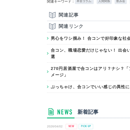
関連キーワード：
本音コラム.
人間関係
飲み会
関連記事
関連リンク
男心をワシ掴み！ 合コンで好印象な社
合コン、職場恋愛だけじゃない！ 出会
選
270円居酒屋で合コンはアリ？ナシ？
メージ」
ぶっちゃけ、合コンでいい感じの異性に
新着記事
2026/04/02