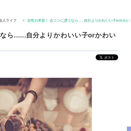
会人ライフ
>
女性の本音！ 合コンに誘うなら......自分よりかわいい子orか
ら......自分よりかわいい子orかわい