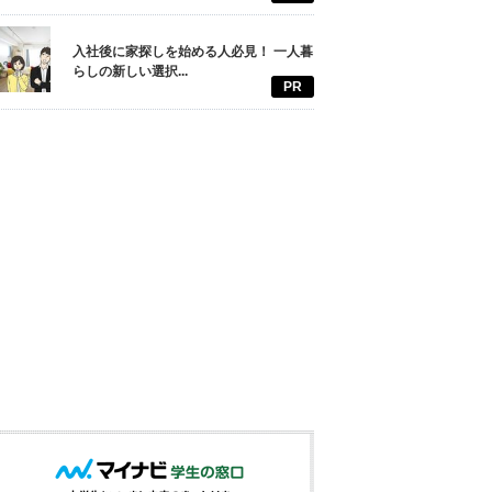
入社後に家探しを始める人必見！ 一人暮
らしの新しい選択...
PR