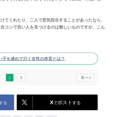
向けてくれたり、二人で意気投合することがあったなら、
。合コンで良い人を見つけるのは難しいものですが、こん
。
い子を連れて行く女性の本音とは？
次へ
1
2
X
ポスト
する
で
する