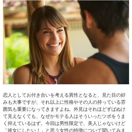
恋人としてお付き合いを考える異性となると、見た目の好
みも大事ですが、それ以上に性格やその人の持っている雰
囲気も重要になってきますよね。外見はそれほどずばぬけ
て見えなくても、なぜかモテる人はそういったツボをうま
く抑えているはず。今回は男性限定で、美人じゃないけど
「彼女にしたい！」と思う女性の特徴について聞いてみま