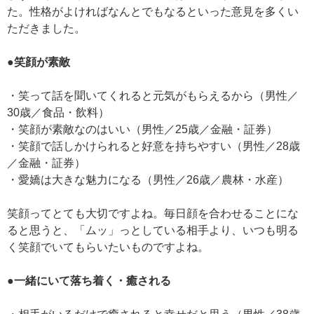
た。性格がよければなんとでもなるといった意見を多くい
ただきました。
●笑顔が素敵
・笑って話を聞いてくれると元気がもらえるから（男性／
30歳／食品・飲料）
・笑顔が素敵なのはいい（男性／25歳／金融・証券）
・笑顔で話しかけられると好意を持ちやすい（男性／28歳
／金融・証券）
・愛嬌は大きな魅力になる（男性／26歳／農林・水産）
笑顔ってとても大切ですよね。毎日顔を合わせることにな
ると思うと、「ムッ」っとしている相手より、いつも明る
く笑顔でいてもらいたいものですよね。
●一緒にいて落ち着く・癒される