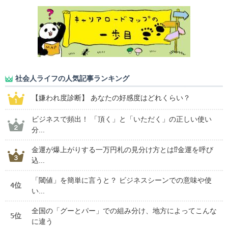
社会人ライフの人気記事ランキング
【嫌われ度診断】 あなたの好感度はどれくらい？
ビジネスで頻出！ 「頂く」と「いただく」の正しい使い
分...
金運が爆上がりする一万円札の見分け方とは⁉金運を呼び
込...
「閾値」を簡単に言うと？ ビジネスシーンでの意味や使
4位
い...
全国の「グーとパー」での組み分け、地方によってこんな
5位
に違う