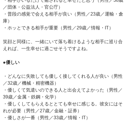
・相手がいるだけで癒されると幸せだと思う（男性／38歳
／団体・公益法人・官公庁）
・普段の感覚で会える相手が良い（男性／23歳／運輸・倉
庫）
・ホッとできる相手が重要（男性／29歳／情報・IT）
笑顔と同様に、一緒にいて落ち着けるような相手に巡り合
えれば、一生幸せに過ごせそうですよね。
●優しい
・どんなに失敗しても優しく接してくれる人が良い（男性
／32歳／機械・精密機器）
・優しくて気遣いのできる人と出会えてよかった（男性／
39歳／金属・鉄鋼・化学）
・優しくしてもらえるととても幸せに感じる。彼女にはそ
れが必要（男性／27歳／金融・証券）
・優しさが一番（男性／33歳／情報・IT）