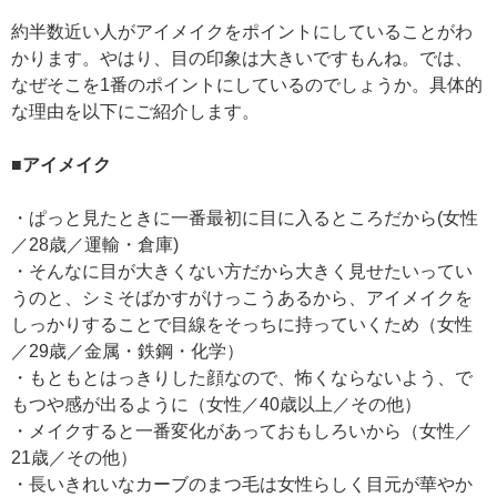
約半数近い人がアイメイクをポイントにしていることがわ
かります。やはり、目の印象は大きいですもんね。では、
なぜそこを1番のポイントにしているのでしょうか。具体的
な理由を以下にご紹介します。
■アイメイク
・ぱっと見たときに一番最初に目に入るところだから(女性
／28歳／運輸・倉庫)
・そんなに目が大きくない方だから大きく見せたいってい
うのと、シミそばかすがけっこうあるから、アイメイクを
しっかりすることで目線をそっちに持っていくため（女性
／29歳／金属・鉄鋼・化学）
・もともとはっきりした顔なので、怖くならないよう、で
もつや感が出るように（女性／40歳以上／その他）
・メイクすると一番変化があっておもしろいから（女性／
21歳／その他）
・長いきれいなカーブのまつ毛は女性らしく目元が華やか