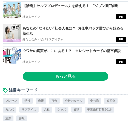
【診断】セルフプロデュース力を鍛える！ “ジブン観”診断
社会人ライフ
PR
あなたの“なりたい”社会人像は？ お仕事バッグ選びから始める
新生活
身だしなみ・ビジネスアイテム
PR
ウワサの真実がここにある！？ クレジットカードの都市伝説
社会人ライフ
PR
もっと見る
注目キーワード
プレゼン
特技
母親
夜食
会社のルール
食べ物
歓迎会
ガス代
サプライズ
入社
グッズ
寝坊
卒業旅行特集2016
清潔
書類