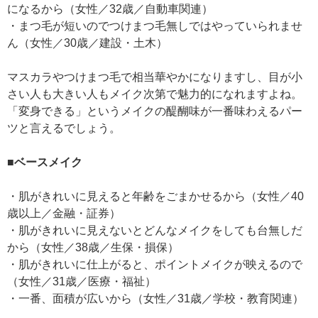
になるから（女性／32歳／自動車関連）
・まつ毛が短いのでつけまつ毛無しではやっていられませ
ん（女性／30歳／建設・土木）
マスカラやつけまつ毛で相当華やかになりますし、目が小
さい人も大きい人もメイク次第で魅力的になれますよね。
「変身できる」というメイクの醍醐味が一番味わえるパー
ツと言えるでしょう。
■ベースメイク
・肌がきれいに見えると年齢をごまかせるから（女性／40
歳以上／金融・証券）
・肌がきれいに見えないとどんなメイクをしても台無しだ
から（女性／38歳／生保・損保）
・肌がきれいに仕上がると、ポイントメイクが映えるので
（女性／31歳／医療・福祉）
・一番、面積が広いから（女性／31歳／学校・教育関連）