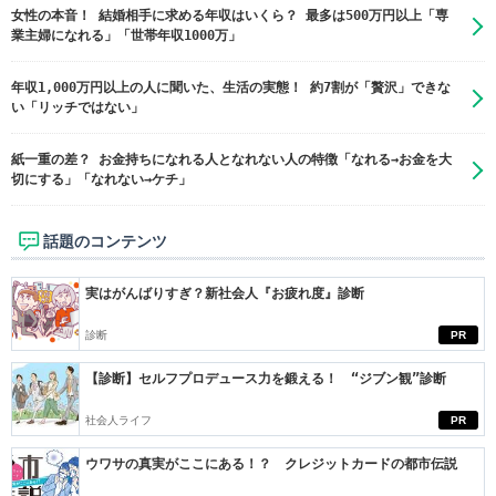
女性の本音！ 結婚相手に求める年収はいくら？ 最多は500万円以上「専
業主婦になれる」「世帯年収1000万」
年収1,000万円以上の人に聞いた、生活の実態！ 約7割が「贅沢」できな
い「リッチではない」
紙一重の差？ お金持ちになれる人となれない人の特徴「なれる→お金を大
切にする」「なれない→ケチ」
話題のコンテンツ
実はがんばりすぎ？新社会人『お疲れ度』診断
診断
PR
【診断】セルフプロデュース力を鍛える！ “ジブン観”診断
社会人ライフ
PR
ウワサの真実がここにある！？ クレジットカードの都市伝説