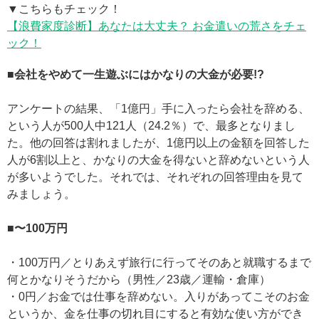
▼こちらもチェック！
【浪費家度診断】あなたは大丈夫？ お金遣いの荒さをチェ
ック！
■会社をやめて一生遊ぶにはかなりの大金が必要!?
アンケートの結果、「1億円」手に入ったら会社を辞める、
という人が500人中121人（24.2％）で、最多となりまし
た。他の回答は割れましたが、1億円以上の金額を回答した
人が6割以上と、かなりの大金を得ないと辞めないという人
が多いようでした。それでは、それぞれの回答理由を見て
みましょう。
■〜100万円
・100万円／とりあえず旅行に行ってそのあと就職するまで
何とかなりそうだから（男性／23歳／運輸・倉庫）
・0円／お金では仕事を辞めない。入りがあってこそのお金
というか、金を仕事の切れ目にすると有効な使い方ができ