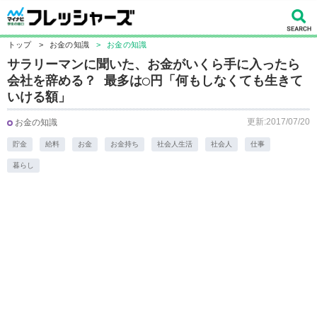
トップ
>
お金の知識
>
お金の知識
サラリーマンに聞いた、お金がいくら手に入ったら
会社を辞める？ 最多は◯円「何もしなくても生きて
いける額」
更新:2017/07/20
お金の知識
貯金
給料
お金
お金持ち
社会人生活
社会人
仕事
暮らし