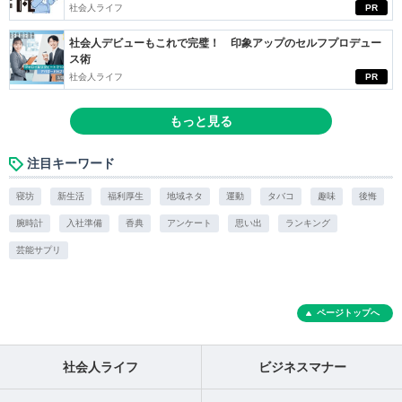
社会人ライフ
PR
社会人デビューもこれで完璧！ 印象アップのセルフプロデュー
ス術
社会人ライフ
PR
もっと見る
注目キーワード
寝坊
新生活
福利厚生
地域ネタ
運動
タバコ
趣味
後悔
腕時計
入社準備
香典
アンケート
思い出
ランキング
芸能サプリ
ページトップへ
社会人ライフ
ビジネスマナー