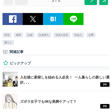
1 / 2
貯金
給料
お金
お金持ち
社会人生活
社会人
仕事
暮らし
関連記事
ピックアップ
入社後に家探しを始める人必見！ 一人暮らしの新しい選
択...
PR
ズボラ女子でもOKな美脚ケアって？
PR