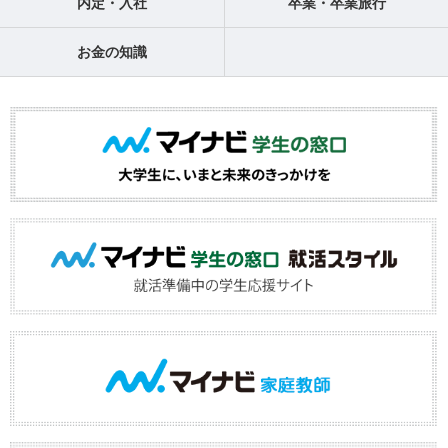
内定・入社
卒業・卒業旅行
お金の知識