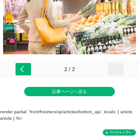
2 / 2
記事ページへ戻る
render partial: 'front/freshers/sp/articles/bottom_aja', locals: { article:
article } %>
ページトップへ