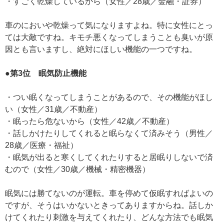
・すごく乾燥しているから（女性／28歳／金融・証券）
車のにおいや乾燥って気になりますよね。特に女性にとっ
ては大敵ですね。キモチ悪くなってしまうことも臭いが原
因とも言いますし、絶対にほしい機能の一つですね。
●第3位 眠気防止機能
・つい眠くなってしまうことがあるので、その機能がほし
い（女性／31歳／不動産）
・眠ったら危ないから（女性／42歳／不動産）
・話しかけたりしてくれると眠らなくて済みそう（男性／
28歳／医療・福祉）
・眠気が出ると寒くしてくれたりすると居眠りしないで済
むので（女性／30歳／機械・精密機器）
眠気には勝てないのが運転。車を停めて仮眠すればよいの
ですが、そうはいかないときってありますからね。話しか
けてくれたり刺激を与えてくれたり、どんな方法でも眠気