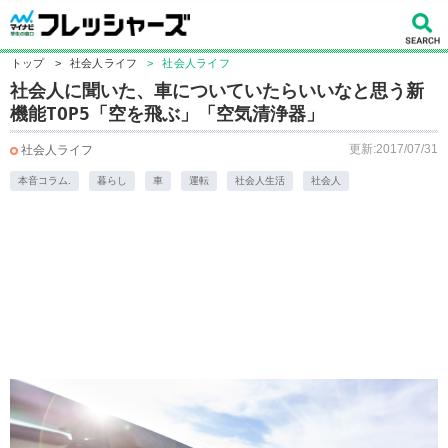
トップ
>
社会人ライフ
>
社会人ライフ
社会人に聞いた、車についていたらいいなと思う新
機能TOP5「空を飛ぶ」「空気清浄器」
更新:2017/07/31
社会人ライフ
本音コラム.
暮らし
車
運転
社会人生活
社会人