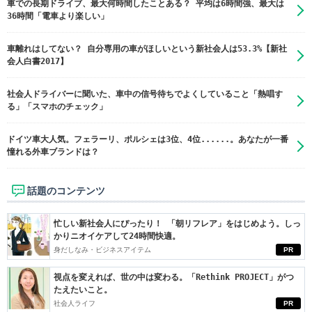
車での長期ドライブ、最大何時間したことある？ 平均は6時間強、最大は
36時間「電車より楽しい」
車離れはしてない？ 自分専用の車がほしいという新社会人は53.3%【新社
会人白書2017】
社会人ドライバーに聞いた、車中の信号待ちでよくしていること「熱唱す
る」「スマホのチェック」
ドイツ車大人気。フェラーリ、ポルシェは3位、4位......。あなたが一番
憧れる外車ブランドは？
話題のコンテンツ
忙しい新社会人にぴったり！ 「朝リフレア」をはじめよう。しっ
かりニオイケアして24時間快適。
身だしなみ・ビジネスアイテム
PR
視点を変えれば、世の中は変わる。「Rethink PROJECT」がつ
たえたいこと。
社会人ライフ
PR