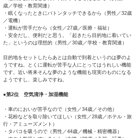
歳／学校・教育関連）
・眠くなったときにバトンタッチできるから（男性／32歳
／電機）
・運転が苦手だから（女性／27歳／医療・福祉）
・安全だし、便利だと思う。「起きたら目的地に着いてい
た」というのは理想的（男性／30歳／学校・教育関連）
目的地をセットしたらあとは自動で到着というのは夢のよ
うですね。とくに運転が苦手な人にとってはうれしい機能
です。近い将来そんな夢のような機能も現実のものになる
ようですし、楽しみですね。
●第2位 空気清浄・加湿機能
・車のにおいが苦手なので（女性／34歳／その他）
・花粉などを取り除いてほしい（女性／28歳／ホテル・旅
行・アミューズメント）
・タバコを吸うので（男性／44歳／機械・精密機器）