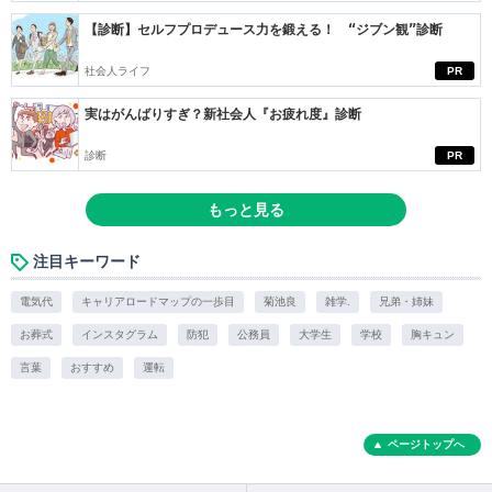
【診断】セルフプロデュース力を鍛える！ “ジブン観”診断
社会人ライフ
PR
実はがんばりすぎ？新社会人『お疲れ度』診断
診断
PR
もっと見る
注目キーワード
電気代
キャリアロードマップの一歩目
菊池良
雑学.
兄弟・姉妹
お葬式
インスタグラム
防犯
公務員
大学生
学校
胸キュン
言葉
おすすめ
運転
ページトップへ