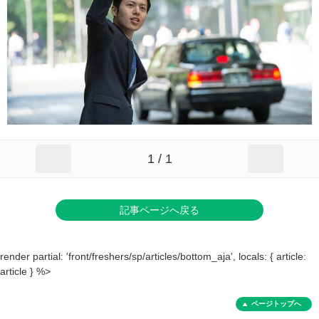
1 / 1
記事ページへ戻る
render partial: 'front/freshers/sp/articles/bottom_aja', locals: { article:
article } %>
ページトップへ