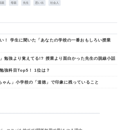
両親
母親
先生
思い出
社会人
い！ 学生に聞いた「あなたの学校の一番おもしろい授業
」勉強より覚えてる!? 授業より面白かった先生の脱線小話
強科目Top5！ 1位は？
ちゃん」小学校の「道徳」で印象に残っていること