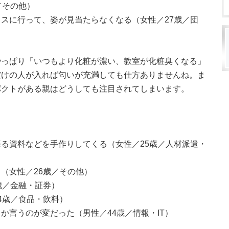
／その他）
スに行って、姿が見当たらなくなる（女性／27歳／団
やっぱり「いつもより化粧が濃い、教室が化粧臭くなる」
だけの人が入れば匂いが充満しても仕方ありませんね。ま
パクトがある親はどうしても注目されてしまいます。
る資料などを手作りしてくる（女性／25歳／人材派遣・
（女性／26歳／その他）
歳／金融・証券）
4歳／食品・飲料）
か言うのが変だった（男性／44歳／情報・IT）