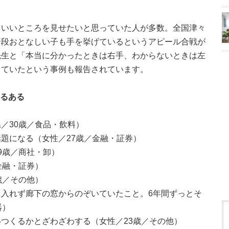
、いいところを見せたいと思っていた人が多数。全国津々
普段おとなしい子も手を挙げているというアピール合戦が
先生と「本当に分かったときは右手、わからないときは左
していたという事例も報告されています。
あるある
／30歳／食品・飲料）
題になる（女性／27歳／金融・証券）
9歳／商社・卸）
金融・証券）
歳／その他）
入れず廊下の窓からのぞいていたこと。6年間ずっとそ
器）
つくるかとざわざわする（女性／23歳／その他）