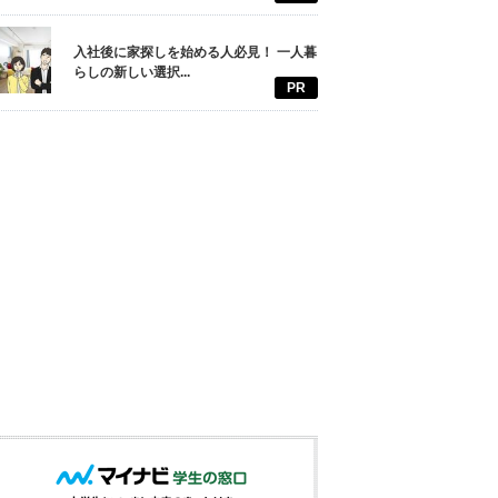
入社後に家探しを始める人必見！ 一人暮
らしの新しい選択...
PR