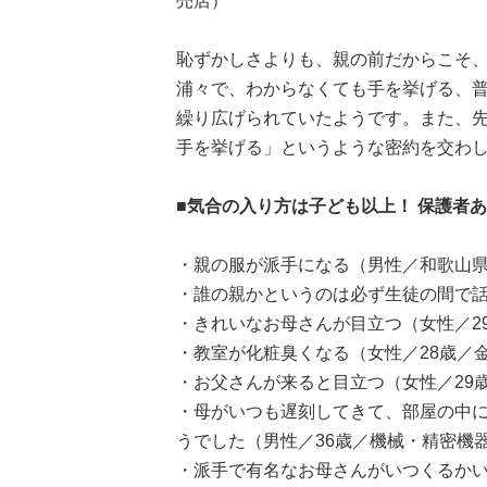
売店）
恥ずかしさよりも、親の前だからこそ
浦々で、わからなくても手を挙げる、
繰り広げられていたようです。また、
手を挙げる」というような密約を交わ
■気合の入り方は子ども以上！ 保護者
・親の服が派手になる（男性／和歌山県
・誰の親かというのは必ず生徒の間で話
・きれいなお母さんが目立つ（女性／2
・教室が化粧臭くなる（女性／28歳／
・お父さんが来ると目立つ（女性／29
・母がいつも遅刻してきて、部屋の中に
うでした（男性／36歳／機械・精密機
・派手で有名なお母さんがいつくるかい