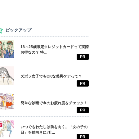
ピックアップ
18～25歳限定クレジットカードって実際
お得なの？ 特...
PR
ズボラ女子でもOKな美脚ケアって？
PR
簡単な診断で今のお疲れ度をチェック！
PR
いつでもわたしは前を向く。「女の子の
日」を前向きに♪社...
PR