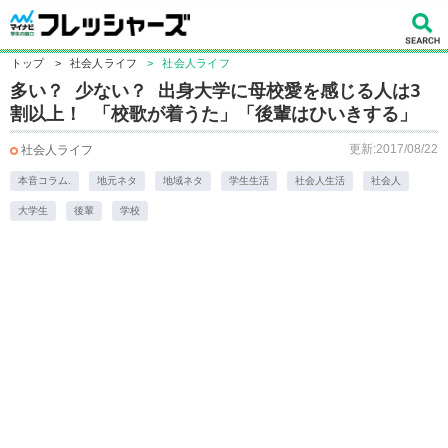
トップ
>
社会人ライフ
>
社会人ライフ
多い？ 少ない？ 出身大学に母校愛を感じる人は3
割以上！ 「校歌が着うた」「後輩はひいきする」
更新:2017/08/22
社会人ライフ
本音コラム.
地元ネタ
地域ネタ
学生生活
社会人生活
社会人
大学生
後輩
学校