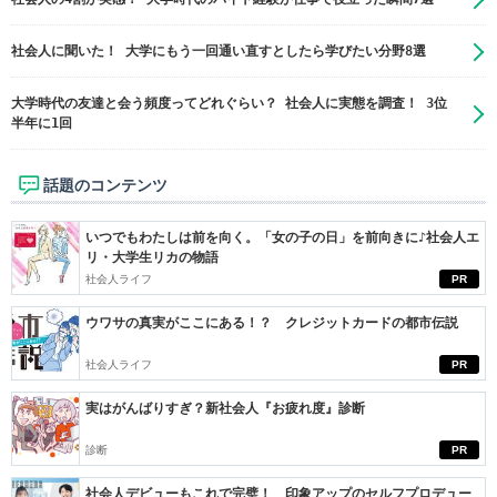
社会人に聞いた！ 大学にもう一回通い直すとしたら学びたい分野8選
大学時代の友達と会う頻度ってどれぐらい？ 社会人に実態を調査！ 3位
半年に1回
話題のコンテンツ
いつでもわたしは前を向く。「女の子の日」を前向きに♪社会人エ
リ・大学生リカの物語
社会人ライフ
PR
ウワサの真実がここにある！？ クレジットカードの都市伝説
社会人ライフ
PR
実はがんばりすぎ？新社会人『お疲れ度』診断
診断
PR
社会人デビューもこれで完璧！ 印象アップのセルフプロデュー