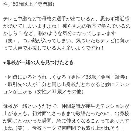
性／50歳以上／専門職）
テレビ中継などで母校の選手が出ていると、思わず親近感
が湧いてしまいますよね！ 彼らもあの教室で学んでいるの
かしら？ など、親のような気分になってしまいます
（笑）。つい熱が入ってしまい、気づいたらテレビに向か
って大声で応援している人も多いようですね！
●母校が一緒の人を見つけたとき
・同僚にいるとうれしくなる（男性／33歳／金融・証券）
・取引先の人が自分と同じ出身校だとわかると妙にテンシ
ョンが上がる（女性／31歳／その他）
母校が一緒というだけで、仲間意識が芽生えテンションが
上がる人も。初対面でさっきまで敬語だったのに、出身校
が同じとわかった瞬間、急に仲良くなることってあります
よね（笑）。母校トークで何時間でも盛り上がれそう！