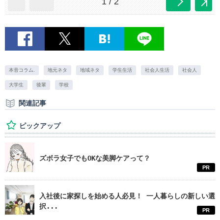
1 / 2
本音コラム.
地元ネタ
地域ネタ
学生生活
社会人生活
社会人
大学生
後輩
学校
関連記事
ピックアップ
ズボラ女子でもOKな美脚ケアって？
PR
入社後に家探しを始める人必見！ 一人暮らしの新しい選
択...
PR