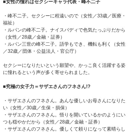
■女性の憧れはセクシーキャラ代表・峰不二子
・峰不二子。セクシーに程遠いので（女性／33歳／医療・
福祉）
・ルパンの峰不二子。ナイスバディで色気たっぷりだから
（女性／28歳／金融・証券）
・ルパン三世の峰不二子。語学もでき、機転も利く（女性
／32歳／団体・公益法人・官公庁）
セクシーになりたいという願望や、かっこ良く活躍する姿
に憧れるという声が多く寄せられました。
■究極の女子力＝サザエさんのフネさん!?
・サザエさんのフネさん。あんな優しいお母さんになりた
い（女性／30歳／生保・損保）
・サザエさんのフネさん。悟りを開いているかのようにい
つも穏やかだから（女性／28歳／金融・証券）
・サザエさんのフネさん。優しくて頼りになって素晴らし