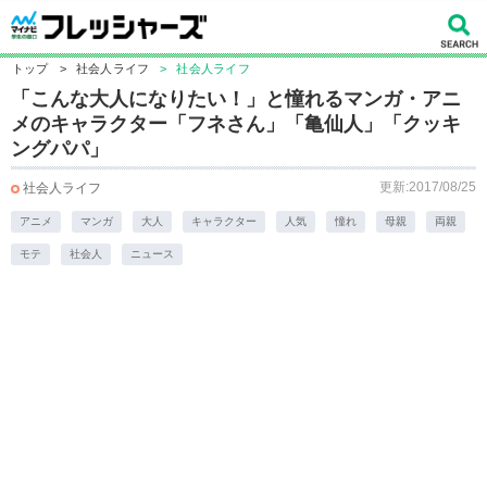
トップ
>
社会人ライフ
>
社会人ライフ
「こんな大人になりたい！」と憧れるマンガ・アニ
メのキャラクター「フネさん」「亀仙人」「クッキ
ングパパ」
更新:2017/08/25
社会人ライフ
アニメ
マンガ
大人
キャラクター
人気
憧れ
母親
両親
モテ
社会人
ニュース