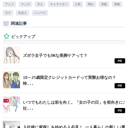
アニメ
マンガ
大人
キャラクター
人気
憧れ
母親
両親
モテ
社会人
ニュース
関連記事
ピックアップ
ズボラ女子でもOKな美脚ケアって？
PR
18～25歳限定クレジットカードって実際お得なの？
特...
PR
いつでもわたしは前を向く。「女の子の日」を前向きに♪
社...
PR
入社後に家探しを始める人必見！ 一人暮らしの新しい選