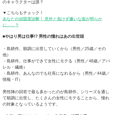
のキャラクターは誰？
▼こちらもチェック！
あなたの頑固度診断！ 意外と負けず嫌いな面が明らか
に……？
■やはり男は仕事!? 男性の憧れはあの出世頭
・島耕作。順調に出世していくから（男性／25歳／その
他）
・島耕作。仕事ができて女性にモテる（男性／48歳／アパ
レル・繊維）
・島耕作。あんなのでも社長になれるから（男性／44歳／
情報・IT）
男性陣の回答で最も多かったのが島耕作。シリーズを通し
て順調に出世し、たくさんの女性にモテることから、憧れ
の対象となっているようです。