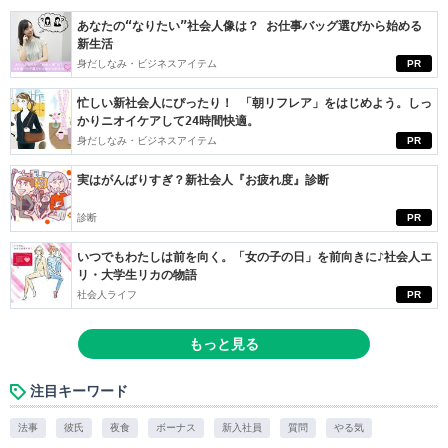
あなたの“なりたい”社会人像は？ お仕事バッグ選びから始める
新生活
身だしなみ・ビジネスアイテム
PR
忙しい新社会人にぴったり！ 「朝リフレア」をはじめよう。しっ
かりニオイケアして24時間快適。
身だしなみ・ビジネスアイテム
PR
実はがんばりすぎ？新社会人『お疲れ度』診断
診断
PR
いつでもわたしは前を向く。「女の子の日」を前向きに♪社会人エ
リ・大学生リカの物語
社会人ライフ
PR
もっと見る
注目キーワード
法事
彼氏
夜食
ボーナス
新入社員
質問
やる気