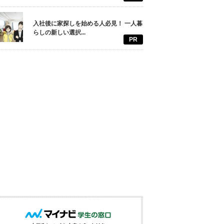
入社後に家探しを始める人必見！ 一人暮
らしの新しい選択...
PR