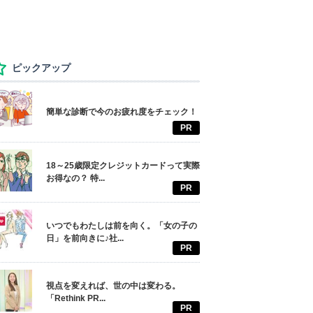
ピックアップ
簡単な診断で今のお疲れ度をチェック！
PR
18～25歳限定クレジットカードって実際
お得なの？ 特...
PR
いつでもわたしは前を向く。「女の子の
日」を前向きに♪社...
PR
視点を変えれば、世の中は変わる。
「Rethink PR...
PR