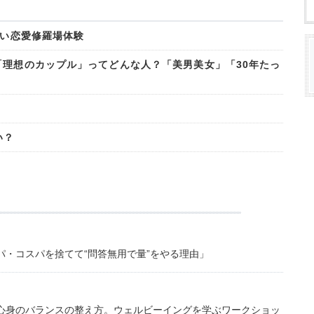
～い恋愛修羅場体験
「理想のカップル」ってどんな人？「美男美女」「30年たっ
い？
・コスパを捨てて“問答無用で量”をやる理由」
心身のバランスの整え方。ウェルビーイングを学ぶワークショッ