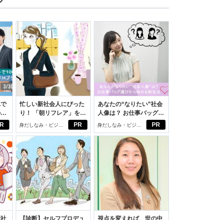
れで
忙しい新社会人にぴった
あなたの“なりたい”社会
のセ
り！ 「朝リフレア」をは
人像は？ お仕事バッグ選
じめよう。しっかりニオ
びから始める新生活
R
PR
PR
身だしなみ・ビジネ
身だしなみ・ビジネ
イケアして24時間快適。
スアイテム
スアイテム
新社
【診断】セルフプロデュ
視点を変えれば、世の中