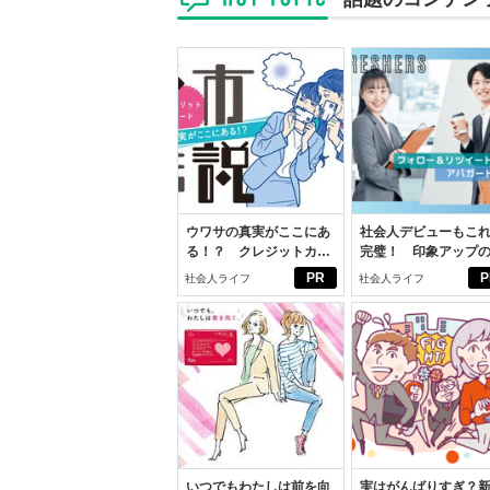
ウワサの真実がここにあ
社会人デビューもこ
る！？ クレジットカー
完璧！ 印象アップ
ドの都市伝説
ルフプロデュース術
PR
P
社会人ライフ
社会人ライフ
いつでもわたしは前を向
実はがんばりすぎ？