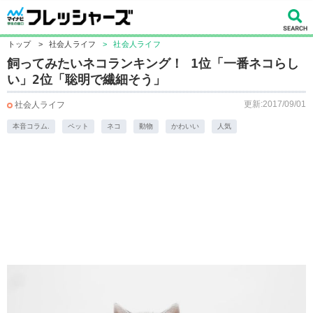
トップ
>
社会人ライフ
>
社会人ライフ
飼ってみたいネコランキング！ 1位「一番ネコらし
い」2位「聡明で繊細そう」
更新:2017/09/01
社会人ライフ
本音コラム.
ペット
ネコ
動物
かわいい
人気