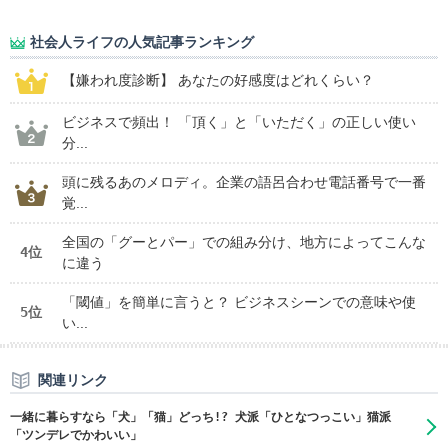
社会人ライフの人気記事ランキング
【嫌われ度診断】 あなたの好感度はどれくらい？
ビジネスで頻出！ 「頂く」と「いただく」の正しい使い
分...
頭に残るあのメロディ。企業の語呂合わせ電話番号で一番
覚...
全国の「グーとパー」での組み分け、地方によってこんな
4位
に違う
「閾値」を簡単に言うと？ ビジネスシーンでの意味や使
5位
い...
関連リンク
一緒に暮らすなら「犬」「猫」どっち!? 犬派「ひとなつっこい」猫派
「ツンデレでかわいい」