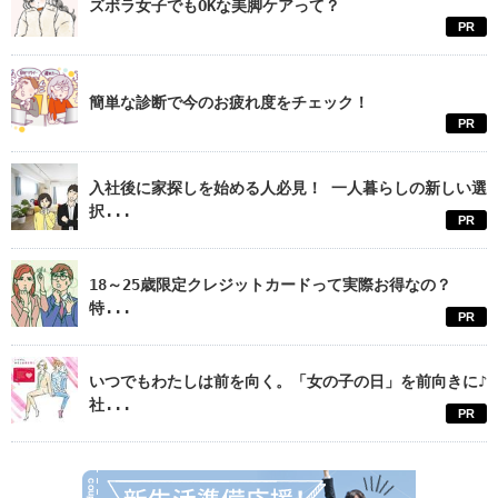
ズボラ女子でもOKな美脚ケアって？
PR
簡単な診断で今のお疲れ度をチェック！
PR
入社後に家探しを始める人必見！ 一人暮らしの新しい選
択...
PR
18～25歳限定クレジットカードって実際お得なの？
特...
PR
いつでもわたしは前を向く。「女の子の日」を前向きに♪
社...
PR