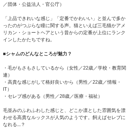
／団体・公益法人・官公庁）
「上品できれいな感じ」「定番でかわいい」と並んで多か
ったのがつぶらな瞳に関する声。猫といえば三毛猫かアメ
リカン・ショートヘアという昔からの定番が上位にランク
インしたかたちですね。
■シャムのどんなところが魅力？
・毛がもさもさしているから（女性／22歳／学校・教育関
連）
・高貴な感じがして格好良いから（男性／22歳／情報・
IT）
・セレブ感がある（男性／28歳／医療・福祉）
毛並みのふわふわした感じと、どこか凛とした雰囲気を漂
わせる高貴なルックスが人気のようです。飼えばセレブに
なれる...？