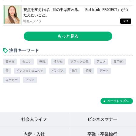
視点を変えれば、世の中は変わる。「Rethink PROJECT」がつ
たえたいこと。
社会人ライフ
PR
もっと見る
注目キーワード
書き方
合コン
転職
持ち物
ブラック企業
アニメ
専門家.
音
インスタジェニック
パンプス
先生
特技
デート
コーヒー
ネット
ページトップへ
社会人ライフ
ビジネスマナー
内定・入社
卒業・卒業旅行