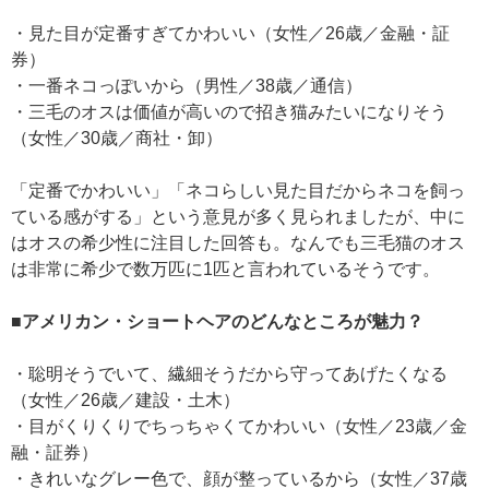
・見た目が定番すぎてかわいい（女性／26歳／金融・証
券）
・一番ネコっぽいから（男性／38歳／通信）
・三毛のオスは価値が高いので招き猫みたいになりそう
（女性／30歳／商社・卸）
「定番でかわいい」「ネコらしい見た目だからネコを飼っ
ている感がする」という意見が多く見られましたが、中に
はオスの希少性に注目した回答も。なんでも三毛猫のオス
は非常に希少で数万匹に1匹と言われているそうです。
■アメリカン・ショートヘアのどんなところが魅力？
・聡明そうでいて、繊細そうだから守ってあげたくなる
（女性／26歳／建設・土木）
・目がくりくりでちっちゃくてかわいい（女性／23歳／金
融・証券）
・きれいなグレー色で、顔が整っているから（女性／37歳