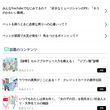
みんなYouTubeでなにみてるの？ 「好きなミュージシャンのPV」「ネコ
のかわいい動画」
ペットを飼うときに必要な周りへの心遣いって？
ペットが原因で火災が発生!? 気をつけるポイントって？
話題のコンテンツ
【診断】セルフプロデュース力を鍛える！ “ジブン観”診断
社会人ライフ
PR
ウワサの真実がここにある！？ クレジットカードの都市伝説
社会人ライフ
PR
いつでもわたしは前を向く。「女の子の日」を前向きに♪社会人エ
リ・大学生リカの物語
社会人ライフ
PR