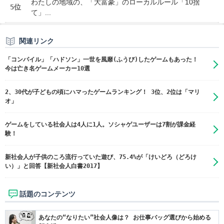
わたしの地域の、「大富豪」のローカルルール「10捨
5位
て」...
関連リンク
「コンパイル」「ハドソン」一世を風靡(ふうび)したゲームもあった！
今は亡き名ゲームメーカー10選
2、30代が子どもの頃にハマったゲームランキング！ 3位、2位は「マリ
オ」
ゲームをしている社会人は4人に1人。ソシャゲユーザーは7割が課金経
験！
新社会人が子供のころ流行っていた遊び、75.4%が「けいどろ（どろけ
い）」と回答【新社会人白書2017】
話題のコンテンツ
あなたの“なりたい”社会人像は？ お仕事バッグ選びから始める