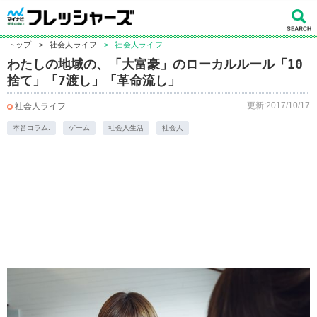
トップ
>
社会人ライフ
>
社会人ライフ
わたしの地域の、「大富豪」のローカルルール「10
捨て」「7渡し」「革命流し」
更新:2017/10/17
社会人ライフ
本音コラム.
ゲーム
社会人生活
社会人