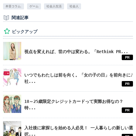
本音コラム.
ゲーム
社会人生活
社会人
関連記事
ピックアップ
視点を変えれば、世の中は変わる。「Rethink PR...
PR
いつでもわたしは前を向く。「女の子の日」を前向きに♪
社...
PR
18～25歳限定クレジットカードって実際お得なの？
特...
PR
入社後に家探しを始める人必見！ 一人暮らしの新しい選
択...