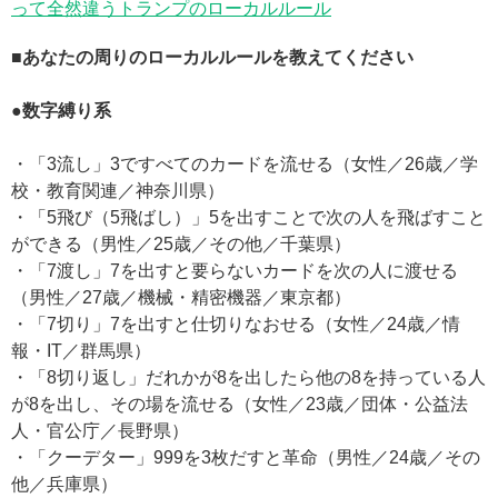
って全然違うトランプのローカルルール
■あなたの周りのローカルルールを教えてください
●数字縛り系
・「3流し」3ですべてのカードを流せる（女性／26歳／学
校・教育関連／神奈川県）
・「5飛び（5飛ばし）」5を出すことで次の人を飛ばすこと
ができる（男性／25歳／その他／千葉県）
・「7渡し」7を出すと要らないカードを次の人に渡せる
（男性／27歳／機械・精密機器／東京都）
・「7切り」7を出すと仕切りなおせる（女性／24歳／情
報・IT／群馬県）
・「8切り返し」だれかが8を出したら他の8を持っている人
が8を出し、その場を流せる（女性／23歳／団体・公益法
人・官公庁／長野県）
・「クーデター」999を3枚だすと革命（男性／24歳／その
他／兵庫県）