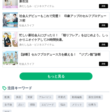
新生活
身だしなみ・ビジネスアイテム
PR
社会人デビューもこれで完璧！ 印象アップのセルフプロデュー
ス術
社会人ライフ
PR
忙しい新社会人にぴったり！ 「朝リフレア」をはじめよう。しっ
かりニオイケアして24時間快適。
身だしなみ・ビジネスアイテム
PR
【診断】セルフプロデュース力を鍛える！ “ジブン観”診断
社会人ライフ
PR
もっと見る
注目キーワード
配属
美容
実家
アルバイト
卒業式
動画編集
新生活特集
女子旅
占い
掃除
エピソード
悩み
メリット
仕事力