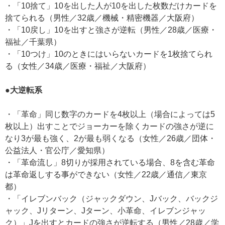
・「10捨て」10を出した人が10を出した枚数だけカードを
捨てられる（男性／32歳／機械・精密機器／大阪府）
・「10戻し」10を出すと強さが逆転（男性／28歳／医療・
福祉／千葉県）
・「10つけ」10のときにはいらないカードを1枚捨てられ
る（女性／34歳／医療・福祉／大阪府）
●大逆転系
・「革命」同じ数字のカードを4枚以上（場合によっては5
枚以上）出すことでジョーカーを除くカードの強さが逆に
なり3が最も強く、2が最も弱くなる（女性／26歳／団体・
公益法人・官公庁／愛知県）
・「革命流し」8切りが採用されている場合、8を含む革命
は革命返しする事ができない（女性／22歳／通信／東京
都）
・「イレブンバック（ジャックダウン、Jバック、バックジ
ャック、Jリターン、Jターン、小革命、イレブンジャッ
ク）」Jを出すとカードの強さが逆転する（男性／28歳／学