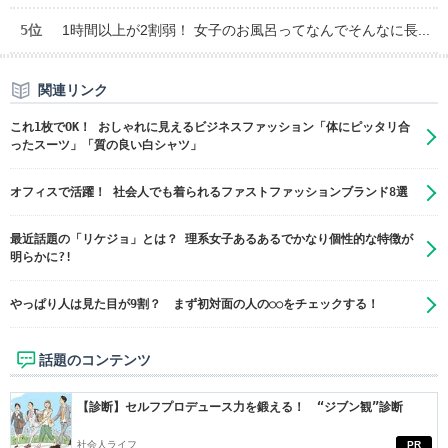
5位
1時間以上が2割弱！ 女子のお風呂ってなんでそんなに長...
関連リンク
これ1枚でOK！ おしゃれに見えるビジネスファッション「体にピッタリ合
ったスーツ」「質の良い白シャツ」
オフィスで活躍！ 社会人でも着られるファストファッションブランド8選
最近話題の「リケジョ」とは？ 理系女子あるあるでかなり個性的な特徴が
明らかに?!
やっぱり人は見た目が9割？ まず初対面の人の○○をチェックする！
話題のコンテンツ
【診断】セルフプロデュース力を鍛える！ “ジブン観”診断
社会人ライフ
PR