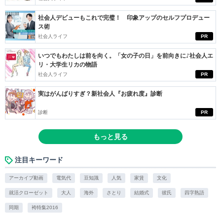
社会人デビューもこれで完璧！ 印象アップのセルフプロデュー
ス術
社会人ライフ
PR
いつでもわたしは前を向く。「女の子の日」を前向きに♪社会人エ
リ・大学生リカの物語
社会人ライフ
PR
実はがんばりすぎ？新社会人『お疲れ度』診断
診断
PR
もっと見る
注目キーワード
アーカイブ動画
電気代
豆知識
人気
家賃
文化
就活クローゼット
大人
海外
さとり
結婚式
彼氏
四字熟語
同期
袴特集2016