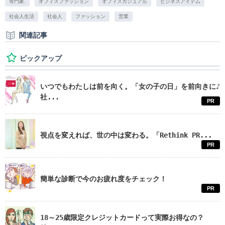
専門家.
オフィスファッション
オフィスカジュアル
ビジネスアイテム
社会人生活
社会人
ファッション
営業
関連記事
ピックアップ
いつでもわたしは前を向く。「女の子の日」を前向きに♪
社...
PR
視点を変えれば、世の中は変わる。「Rethink PR...
PR
簡単な診断で今のお疲れ度をチェック！
PR
18～25歳限定クレジットカードって実際お得なの？