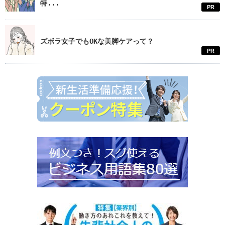
特...
PR
ズボラ女子でもOKな美脚ケアって？
PR