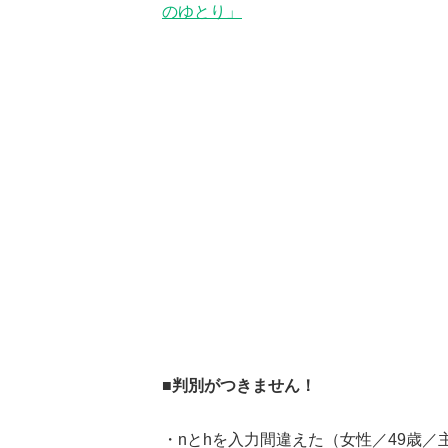
のゆとり」
■判別がつきません！
・nとhを入力間違えた（女性／49歳／