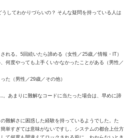
どうしてわかりづらいの？ そんな疑問を持っている人は
される。5回続いたら諦める（女性／25歳／情報・IT）
め、何度やっても上手くいかなかったことがある（男性／
った（男性／29歳／その他）
....。あまりに難解なコードに当たった場合は、早めに諦
ドの難解さに困惑した経験を持っているようでした。た
、簡単すぎては意味がないですし、システムの都合上仕方
ラして何度も間違えてロックされる前に、わからないとき