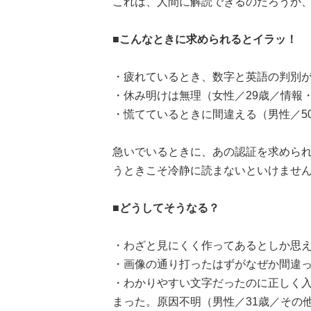
これは、人間に解読できるのだろうか
■こんなときに求められるとイラッ！
・疲れているとき、数字と英語の判別が
・休み明けは無理（女性／29歳／情報・
・慌てているときに間違える（男性／5
急いでいるときに、あの認証を求められる
うときこそ冷静に読まないといけませ
■どうしてそうなる？
・わざと見にくく作ってあるとしか思え
・画像の通り打ったはずがなぜか間違っ
・わかりやすい文字だったのに正しく
まった。原因不明（男性／31歳／その