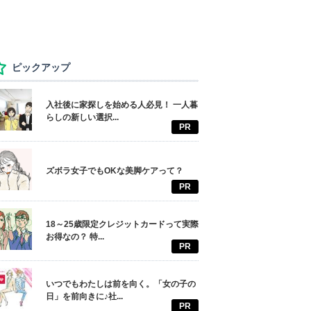
ピックアップ
入社後に家探しを始める人必見！ 一人暮
らしの新しい選択...
PR
ズボラ女子でもOKな美脚ケアって？
PR
18～25歳限定クレジットカードって実際
お得なの？ 特...
PR
いつでもわたしは前を向く。「女の子の
日」を前向きに♪社...
PR