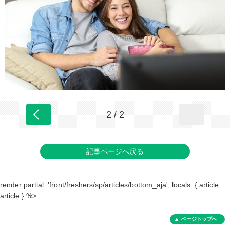
2 / 2
記事ページへ戻る
render partial: 'front/freshers/sp/articles/bottom_aja', locals: { article:
article } %>
ページトップへ