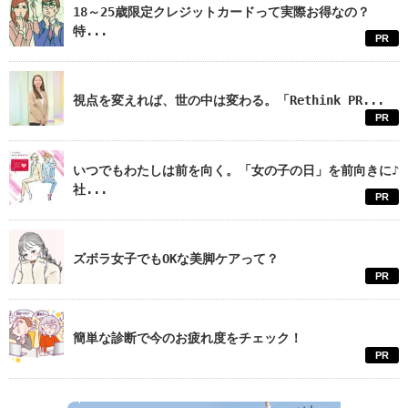
18～25歳限定クレジットカードって実際お得なの？
特...
PR
視点を変えれば、世の中は変わる。「Rethink PR...
PR
いつでもわたしは前を向く。「女の子の日」を前向きに♪
社...
PR
ズボラ女子でもOKな美脚ケアって？
PR
簡単な診断で今のお疲れ度をチェック！
PR