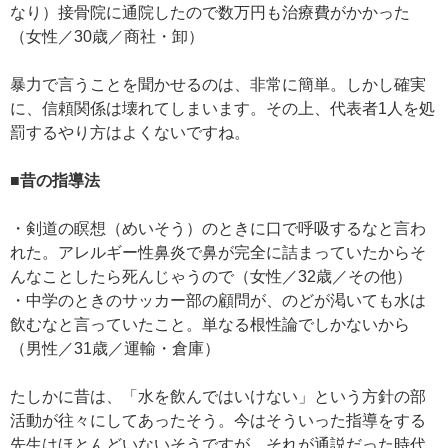
なり）接骨院に通院したので数万円も治療費がかかった
（女性／30歳／商社・卸）
暴力で言うことを聞かせるのは、非常に簡単。しかし確実
に、信頼関係は壊れてしまいます。その上、代表者1人を処
罰するやり方はよくないですね。
■昔の指導法
・剣道の瞑想（めいそう）のときに口で呼吸するなと言わ
れた。アレルギー性鼻炎で鼻が完全に詰まっていたからそ
んなことしたら死んじゃうので（女性／32歳／その他）
・中学のときのサッカー部の顧問が、のどが渇いても水は
飲むなと言っていたこと。単なる根性論でしかないから
（男性／31歳／運輸・倉庫）
たしかに昔は、「水を飲んではいけない」という方針の部
活動が往々にしてあったそう。今はそういった指導をする
先生はほとんどいないそうですが、それが通説だった時代