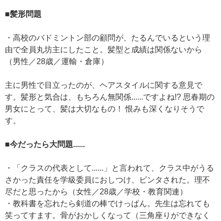
■髪形問題
・高校のバドミントン部の顧問が、たるんでいるという理
由で全員丸坊主にしたこと。髪型と成績は関係ないから
（男性／28歳／運輸・倉庫）
主に男性で目立ったのが、ヘアスタイルに関する意見で
す。髪形と気合は、もちろん無関係......ですよね!? 思春期の
男女にとって、髪は大切なもの！ 恨みも深くなりそうで
す。
■今だったら大問題......
・「クラスの代表として......」と言われて、クラス中がうる
さかった責任を学級委員におしつけ、ビンタされた。理不
尽だと思ったから（女性／28歳／学校・教育関連）
・教科書を忘れたら剣道の棒でけっぱん。先生は忘れても
笑ってすます。骨がおかしくなって（三角座りができなく