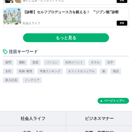
身だしなみ・ビジネスアイテム
PR
【診断】セルフプロデュース力を鍛える！ “ジブン観”診断
社会人ライフ
PR
もっと見る
注目キーワード
質問
運動
賃貸
パソコン
社内イベント
モラル
活字
女性
収納･整理
卒旅ランキング
オフィスカジュアル
曲
英語
新入社員
インテリア
ページトップへ
社会人ライフ
ビジネスマナー