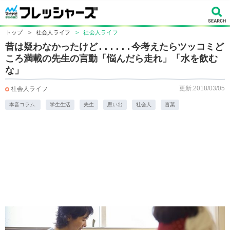
トップ
>
社会人ライフ
>
社会人ライフ
昔は疑わなかったけど......今考えたらツッコミど
ころ満載の先生の言動「悩んだら走れ」「水を飲む
な」
更新:2018/03/05
社会人ライフ
本音コラム.
学生生活
先生
思い出
社会人
言葉