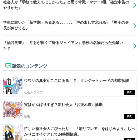
社会人が「学校で教えてほしかった」と思う常識・マナー8選「確定申告の
やりかた」
学生に聞いた「新学期」あるある......「声の出し方忘れる」「男子の身
長が伸びてる」
「油谷先輩」「注射が怖くて帰るジャイアン」学校の名物だった先輩い
た？
話題のコンテンツ
ウワサの真実がここにある！？ クレジットカードの都市伝説
社会人ライフ
PR
実はがんばりすぎ？新社会人『お疲れ度』診断
診断
PR
忙しい新社会人にぴったり！ 「朝リフレア」をはじめよう。しっ
かりニオイケアして24時間快適。