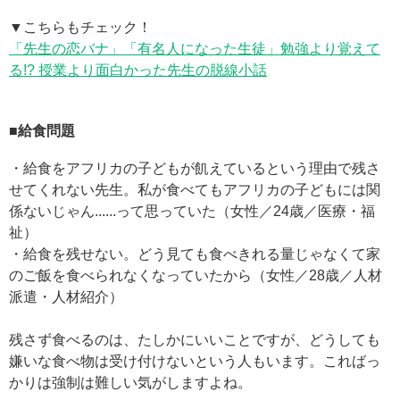
▼こちらもチェック！
「先生の恋バナ」「有名人になった生徒」勉強より覚えて
る!? 授業より面白かった先生の脱線小話
■給食問題
・給食をアフリカの子どもが飢えているという理由で残さ
せてくれない先生。私が食べてもアフリカの子どもには関
係ないじゃん......って思っていた（女性／24歳／医療・福
祉）
・給食を残せない。どう見ても食べきれる量じゃなくて家
のご飯を食べられなくなっていたから（女性／28歳／人材
派遣・人材紹介）
残さず食べるのは、たしかにいいことですが、どうしても
嫌いな食べ物は受け付けないという人もいます。こればっ
かりは強制は難しい気がしますよね。