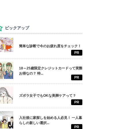
ピックアップ
簡単な診断で今のお疲れ度をチェック！
PR
18～25歳限定クレジットカードって実際
お得なの？ 特...
PR
ズボラ女子でもOKな美脚ケアって？
PR
入社後に家探しを始める人必見！ 一人暮
らしの新しい選択...
PR