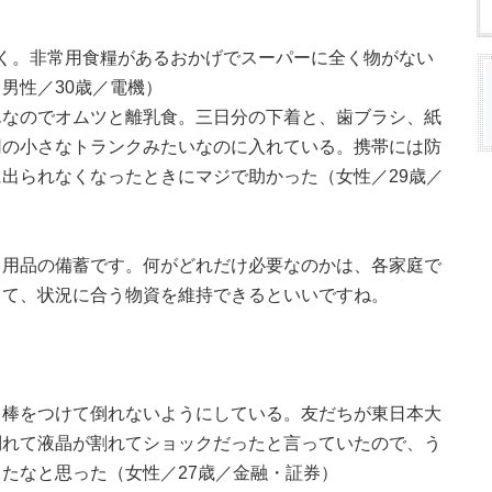
く。非常用食糧があるおかげでスーパーに全く物がない
男性／30歳／電機）
んなのでオムツと離乳食。三日分の下着と、歯ブラシ、紙
用の小さなトランクみたいなのに入れている。携帯には防
出られなくなったときにマジで助かった（女性／29歳／
日用品の備蓄です。何がどれだけ必要なのかは、各家庭で
して、状況に合う物資を維持できるといいですね。
り棒をつけて倒れないようにしている。友だちが東日本大
倒れて液晶が割れてショックだったと言っていたので、う
たなと思った（女性／27歳／金融・証券）