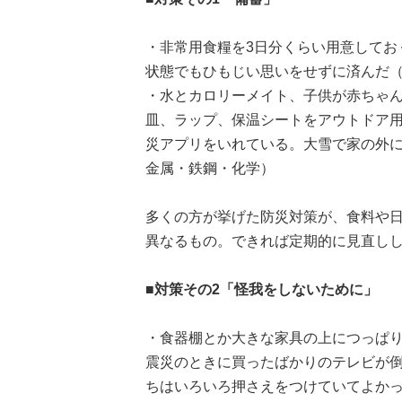
・非常用食糧を3日分くらい用意してお
状態でもひもじい思いをせずに済んだ（
・水とカロリーメイト、子供が赤ちゃ
皿、ラップ、保温シートをアウトドア
災アプリをいれている。大雪で家の外に
金属・鉄鋼・化学）
多くの方が挙げた防災対策が、食料や
異なるもの。できれば定期的に見直し
■対策その2「怪我をしないために」
・食器棚とか大きな家具の上につっぱ
震災のときに買ったばかりのテレビが
ちはいろいろ押さえをつけていてよかっ