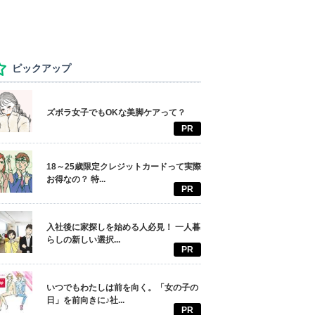
ピックアップ
ズボラ女子でもOKな美脚ケアって？
PR
18～25歳限定クレジットカードって実際
お得なの？ 特...
PR
入社後に家探しを始める人必見！ 一人暮
らしの新しい選択...
PR
いつでもわたしは前を向く。「女の子の
日」を前向きに♪社...
PR