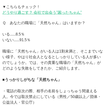
▼こちらもチェック！
どうやり過ごす？ 会社で出会う"困ったちゃん"
Ｑ あなたの職場に「天然ちゃん」はいますか？
いる......8.5％
いない......91.5％
職場に「天然ちゃん」がいる人は1割未満と、そこまでいな
い様子。やはり社会人となるとしっかりしている人が多い
のでしょうか。では、その貴重な職場の「天然ちゃん」が
どのような失敗をしてきたか、ご紹介します。
■うっかりしがちな「天然ちゃん」
・電話の取次の際、相手の名前をしょっちゅう間違える
人。今では取次禁止にしている（男性／50歳以上／団体・
公益法人・官公庁）