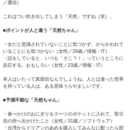
／通信）
これはつい吹き出してしまう「天然」ですね（笑）。
■ポイントが人と違う「天然ちゃん」
・女だと意識されていないことに気づかず、からかわれて
いることにも気づかない（女性／29歳／情報・IT）
・話をしていると、いつも「そこ？！」っていうところに
反応する。おもしろい（女性／23歳／情報・IT）
本人はいたって真面目なんでしょうね。人とは違った世界
を持っている人は、ある意味うらやましいです。
■予測不能な「天然ちゃん」
・食べかけのおにぎりをスーツのポケットに入れて、取引
先の所へ出かけたこと（女性／31歳／ソフトウェア）
・台湾からドリアンのあめを購入してみんなに配ったら部