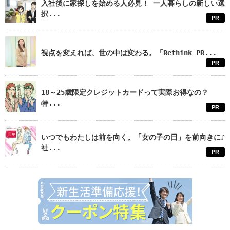
入社後に家探しを始める人必見！ 一人暮らしの新しい選
択...
PR
視点を変えれば、世の中は変わる。「Rethink PR...
PR
18～25歳限定クレジットカードって実際お得なの？
特...
PR
いつでもわたしは前を向く。「女の子の日」を前向きに♪
社...
PR