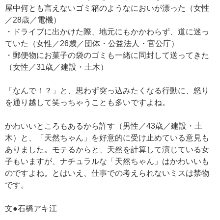
屋中何とも言えないゴミ箱のようなにおいが漂った（女性
／28歳／電機）
・ドライブに出かけた際、地元にもかかわらず、道に迷っ
ていた（女性／26歳／団体・公益法人・官公庁）
・郵便物にお菓子の袋のゴミも一緒に同封して送ってきた
（女性／31歳／建設・土木）
「なんで！？」と、思わず突っ込みたくなる行動に、怒り
を通り越して笑っちゃうことも多いですよね。
かわいいところもあるから許す（男性／43歳／建設・土
木）と、「天然ちゃん」を好意的に受け止めている意見も
ありました。モテるからと、天然を計算して演じている女
子もいますが、ナチュラルな「天然ちゃん」はかわいいも
のですよね。とはいえ、仕事での考えられないミスは禁物
です。
文●石橋アキ江