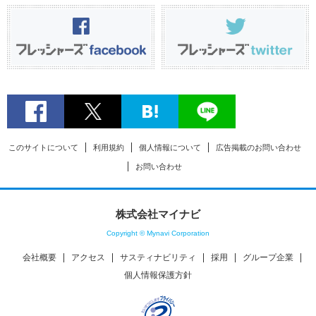
このサイトについて
利用規約
個人情報について
広告掲載のお問い合わせ
お問い合わせ
株式会社マイナビ
Copyright © Mynavi Corporation
会社概要
アクセス
サスティナビリティ
採用
グループ企業
個人情報保護方針