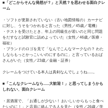
■「どこからそんな発想が？」と天然？を思わせる面白クレ
ーム
・ソフトが更新されていない（古い地図情報の）カーナビ
に対し、うそをつかれると言った（男性／45歳／電機）
・テストを受けたとき、年上の同級生が若いのと同じ問題
をだすなと試験官に詰めよっていた（女性／46歳／医療・
福祉）
・ブランドのロゴを見て「なんでこんなマークなの？ わた
しならもっとかっこいいのにするのに」と言っているおば
さんがいた（女性／23歳／金融・証券）
クレームをつけている本人は真剣なんでしょうね......。
■「こんなクレームなら......大歓迎！」と思ってしまうかも
しれない、面白クレーム
・居酒屋で、「お通しが少ない！ おいしいからもっと食べ
たいのに！」と店員に絡んでる人を見た（女性／26歳／学