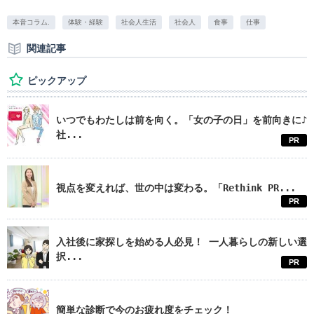
本音コラム.
体験・経験
社会人生活
社会人
食事
仕事
関連記事
ピックアップ
いつでもわたしは前を向く。「女の子の日」を前向きに♪
社...
PR
視点を変えれば、世の中は変わる。「Rethink PR...
PR
入社後に家探しを始める人必見！ 一人暮らしの新しい選
択...
PR
簡単な診断で今のお疲れ度をチェック！