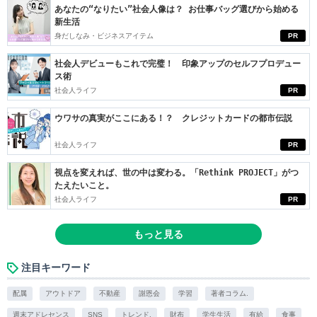
あなたの“なりたい”社会人像は？ お仕事バッグ選びから始める
新生活
身だしなみ・ビジネスアイテム
PR
社会人デビューもこれで完璧！ 印象アップのセルフプロデュー
ス術
社会人ライフ
PR
ウワサの真実がここにある！？ クレジットカードの都市伝説
社会人ライフ
PR
視点を変えれば、世の中は変わる。「Rethink PROJECT」がつ
たえたいこと。
社会人ライフ
PR
もっと見る
注目キーワード
配属
アウトドア
不動産
謝恩会
学習
著者コラム.
週末アドレセンス
SNS
トレンド.
財布
学生生活
有給
食事