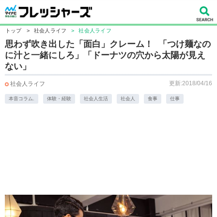
トップ
>
社会人ライフ
>
社会人ライフ
思わず吹き出した「面白」クレーム！ 「つけ麺なの
に汁と一緒にしろ」「ドーナツの穴から太陽が見え
ない」
更新:2018/04/16
社会人ライフ
本音コラム.
体験・経験
社会人生活
社会人
食事
仕事