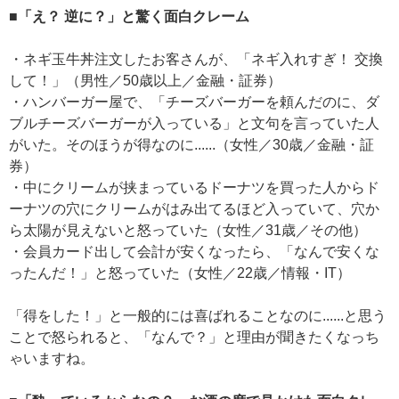
■「え？ 逆に？」と驚く面白クレーム
・ネギ玉牛丼注文したお客さんが、「ネギ入れすぎ！ 交換
して！」（男性／50歳以上／金融・証券）
・ハンバーガー屋で、「チーズバーガーを頼んだのに、ダ
ブルチーズバーガーが入っている」と文句を言っていた人
がいた。そのほうが得なのに......（女性／30歳／金融・証
券）
・中にクリームが挟まっているドーナツを買った人からド
ーナツの穴にクリームがはみ出てるほど入っていて、穴か
ら太陽が見えないと怒っていた（女性／31歳／その他）
・会員カード出して会計が安くなったら、「なんで安くな
ったんだ！」と怒っていた（女性／22歳／情報・IT）
「得をした！」と一般的には喜ばれることなのに......と思う
ことで怒られると、「なんで？」と理由が聞きたくなっち
ゃいますね。