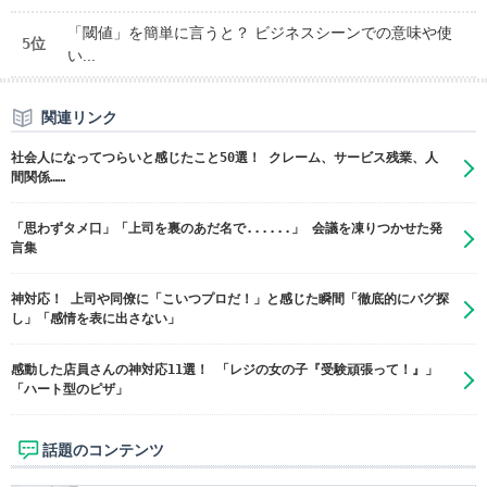
「閾値」を簡単に言うと？ ビジネスシーンでの意味や使
5位
い...
関連リンク
社会人になってつらいと感じたこと50選！ クレーム、サービス残業、人
間関係……
「思わずタメ口」「上司を裏のあだ名で......」 会議を凍りつかせた発
言集
神対応！ 上司や同僚に「こいつプロだ！」と感じた瞬間「徹底的にバグ探
し」「感情を表に出さない」
感動した店員さんの神対応11選！ 「レジの女の子『受験頑張って！』」
「ハート型のピザ」
話題のコンテンツ