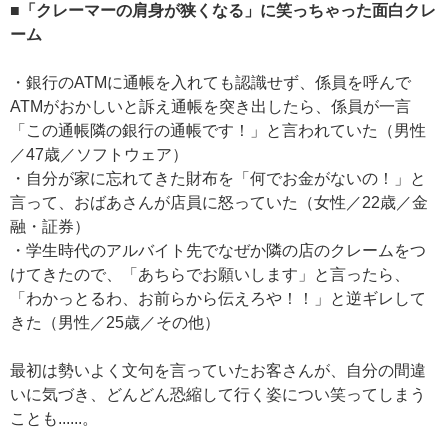
■「クレーマーの肩身が狭くなる」に笑っちゃった面白クレ
ーム
・銀行のATMに通帳を入れても認識せず、係員を呼んで
ATMがおかしいと訴え通帳を突き出したら、係員が一言
「この通帳隣の銀行の通帳です！」と言われていた（男性
／47歳／ソフトウェア）
・自分が家に忘れてきた財布を「何でお金がないの！」と
言って、おばあさんが店員に怒っていた（女性／22歳／金
融・証券）
・学生時代のアルバイト先でなぜか隣の店のクレームをつ
けてきたので、「あちらでお願いします」と言ったら、
「わかっとるわ、お前らから伝えろや！！」と逆ギレして
きた（男性／25歳／その他）
最初は勢いよく文句を言っていたお客さんが、自分の間違
いに気づき、どんどん恐縮して行く姿につい笑ってしまう
ことも......。