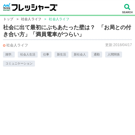
トップ
>
社会人ライフ
>
社会人ライフ
社会に出て最初にぶちあたった壁は？ 「お局との付
き合い方」「満員電車がつらい」
更新:2018/04/17
社会人ライフ
雑学.
社会人生活
仕事
新生活
新社会人
通勤
人間関係
コミュニケーション