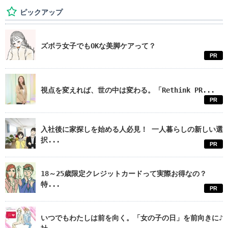
ピックアップ
ズボラ女子でもOKな美脚ケアって？
PR
視点を変えれば、世の中は変わる。「Rethink PR...
PR
入社後に家探しを始める人必見！ 一人暮らしの新しい選
択...
PR
18～25歳限定クレジットカードって実際お得なの？
特...
PR
いつでもわたしは前を向く。「女の子の日」を前向きに♪