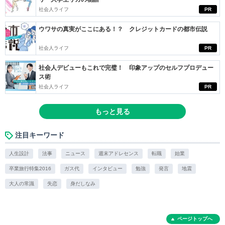
社会人ライフ
PR
ウワサの真実がここにある！？ クレジットカードの都市伝説
社会人ライフ
PR
社会人デビューもこれで完璧！ 印象アップのセルフプロデュー
ス術
社会人ライフ
PR
もっと見る
注目キーワード
人生設計
法事
ニュース
週末アドレセンス
転職
始業
卒業旅行特集2016
ガス代
インタビュー
勉強
発言
地震
大人の常識
失恋
身だしなみ
ページトップへ