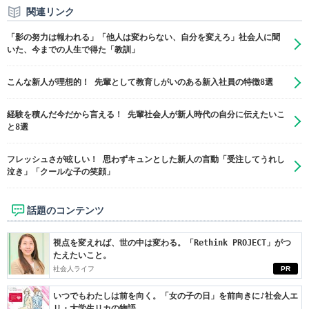
関連リンク
「影の努力は報われる」「他人は変わらない、自分を変えろ」社会人に聞
いた、今までの人生で得た「教訓」
こんな新人が理想的！ 先輩として教育しがいのある新入社員の特徴8選
経験を積んだ今だから言える！ 先輩社会人が新人時代の自分に伝えたいこ
と8選
フレッシュさが眩しい！ 思わずキュンとした新人の言動「受注してうれし
泣き」「クールな子の笑顔」
話題のコンテンツ
視点を変えれば、世の中は変わる。「Rethink PROJECT」がつ
たえたいこと。
社会人ライフ
PR
いつでもわたしは前を向く。「女の子の日」を前向きに♪社会人エ
リ・大学生リカの物語