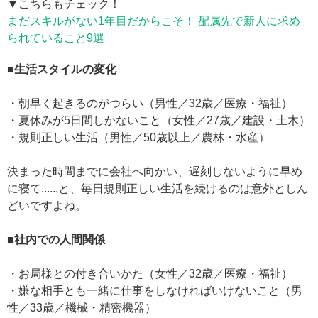
▼こちらもチェック！
まだスキルがない1年目だからこそ！ 配属先で新人に求め
られていること9選
■生活スタイルの変化
・朝早く起きるのがつらい（男性／32歳／医療・福祉）
・夏休みが5日間しかないこと（女性／27歳／建設・土木）
・規則正しい生活（男性／50歳以上／農林・水産）
決まった時間までに会社へ向かい、遅刻しないように早め
に寝て......と、毎日規則正しい生活を続けるのは意外としん
どいですよね。
■社内での人間関係
・お局様との付き合いかた（女性／32歳／医療・福祉）
・嫌な相手とも一緒に仕事をしなければいけないこと（男
性／33歳／機械・精密機器）