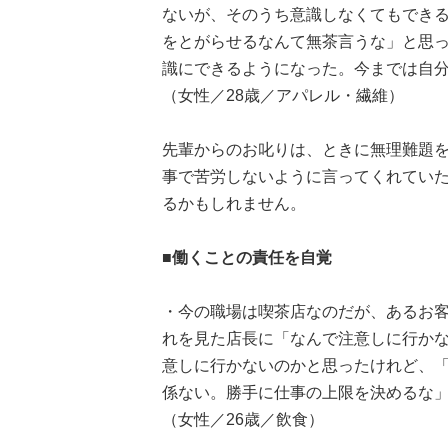
ないが、そのうち意識しなくてもでき
をとがらせるなんて無茶言うな」と思
識にできるようになった。今までは自
（女性／28歳／アパレル・繊維）
先輩からのお叱りは、ときに無理難題
事で苦労しないように言ってくれてい
るかもしれません。
■働くことの責任を自覚
・今の職場は喫茶店なのだが、あるお
れを見た店長に「なんで注意しに行か
意しに行かないのかと思ったけれど、
係ない。勝手に仕事の上限を決めるな
（女性／26歳／飲食）