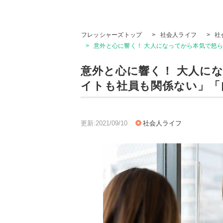
フレッシャーズトップ
>
社会人ライフ
>
社
>
意外と心に響く！ 大人になってから本気で怒
意外と心に響く！ 大人に
イトも社員も関係ない」「
更新:2021/09/10
社会人ライフ