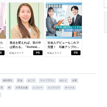
学生リカの物語
スアイテム
った
視点を変えれば、世の中
社会人デビューもこれで
をは
は変わる。「Rethink
完璧！ 印象アップのセ
ニオ
PROJECT」がつたえた
ルフプロデュース術
R
PR
PR
社会人ライフ
社会人ライフ
適。
いこと。
福利厚生
貯金
おごり
ライフプラン
ゆとり
企業
ア充
袴
大学生白書
レジャー
インテリア
サークル