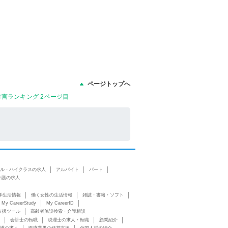
ページトップへ
方言ランキング 2ページ目
ル・ハイクラスの求人
アルバイト
パート
介護の求人
学生活情報
働く女性の生活情報
雑誌・書籍・ソフト
My CareerStudy
My CareerID
支援ツール
高齢者施設検索・介護相談
会計士の転職
税理士の求人・転職
顧問紹介