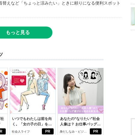
着替えなど「ちょっと涼みたい」ときに頼りになる便利スポット
もっと見る
ツ
新社
いつでもわたしは前を向
あなたの“なりたい”社会
断
く。「女の子の日」を前
人像は？ お仕事バッグ選
向きに♪社会人エリ・大
びから始める新生活
R
PR
PR
社会人ライフ
身だしなみ・ビジネ