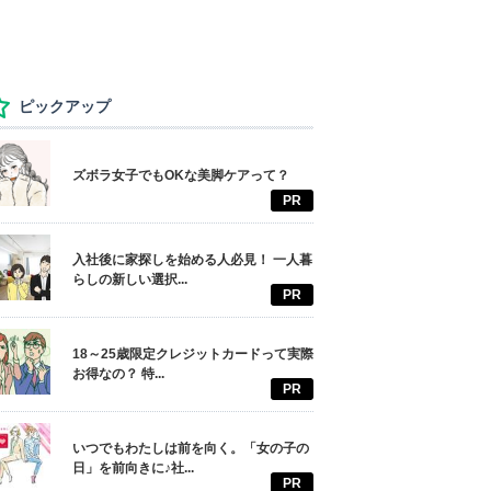
ピックアップ
ズボラ女子でもOKな美脚ケアって？
PR
入社後に家探しを始める人必見！ 一人暮
らしの新しい選択...
PR
18～25歳限定クレジットカードって実際
お得なの？ 特...
PR
いつでもわたしは前を向く。「女の子の
日」を前向きに♪社...
PR