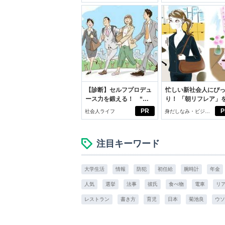
【診断】セルフプロデュ
忙しい新社会人にぴ
ース力を鍛える！ “ジ
り！ 「朝リフレア」
ブン観”診断
じめよう。しっかり
PR
P
社会人ライフ
身だしなみ・ビジネ
イケアして24時間快
スアイテム
注目キーワード
大学生活
情報
防犯
初任給
腕時計
年金
人気
選挙
法事
彼氏
食べ物
電車
リ
レストラン
書き方
育児
日本
菊池良
ウソ