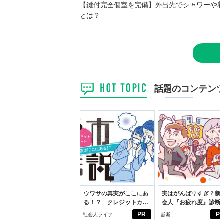
【鍵付完全個室を完備】外出先でシャワーや
とは？
話題のコンテン
ウワサの真実がここにあ
実はがんばりすぎ？
る！？ クレジットカー
会人『お疲れ度』診
ドの都市伝説
PR
P
社会人ライフ
診断