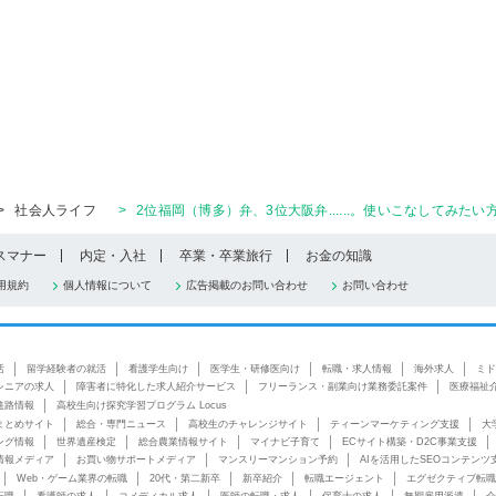
>
社会人ライフ
>
2位福岡（博多）弁、3位大阪弁......。使いこなしてみたい
スマナー
内定・入社
卒業・卒業旅行
お金の知識
用規約
個人情報について
広告掲載のお問い合わせ
お問い合わせ
活
留学経験者の就活
看護学生向け
医学生・研修医向け
転職・求人情報
海外求人
ミド
シニアの求人
障害者に特化した求人紹介サービス
フリーランス・副業向け業務委託案件
医療福祉
進路情報
高校生向け探究学習プログラム Locus
まとめサイト
総合・専門ニュース
高校生のチャレンジサイト
ティーンマーケティング支援
大
ング情報
世界遺産検定
総合農業情報サイト
マイナビ子育て
ECサイト構築・D2C事業支援
情報メディア
お買い物サポートメディア
マンスリーマンション予約
AIを活用したSEOコンテンツ
Web・ゲーム業界の転職
20代・第二新卒
新卒紹介
転職エージェント
エグゼクティブ転職