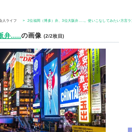
会人ライフ
>
2位福岡（博多）弁、3位大阪弁......。使いこなしてみたい方言
.....
の画像
(2/2枚目)