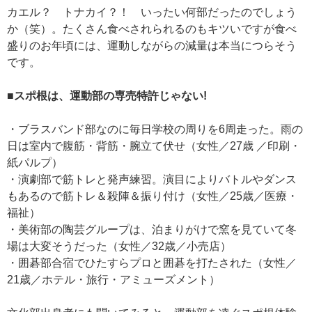
カエル？ トナカイ？！ いったい何部だったのでしょう
か（笑）。たくさん食べされられるのもキツいですが食べ
盛りのお年頃には、運動しながらの減量は本当につらそう
です。
■スポ根は、運動部の専売特許じゃない!
・ブラスバンド部なのに毎日学校の周りを6周走った。雨の
日は室内で腹筋・背筋・腕立て伏せ（女性／27歳 ／印刷・
紙パルプ）
・演劇部で筋トレと発声練習。演目によりバトルやダンス
もあるので筋トレ＆殺陣＆振り付け（女性／25歳／医療・
福祉）
・美術部の陶芸グループは、泊まりがけで窯を見ていて冬
場は大変そうだった（女性／32歳／小売店）
・囲碁部合宿でひたすらプロと囲碁を打たされた（女性／
21歳／ホテル・旅行・アミューズメント）