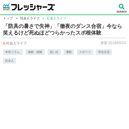
トップ
>
社会人ライフ
>
社会人ライフ
「防具の暑さで失神」「徹夜のダンス合宿」今なら
笑えるけど死ぬほどつらかったスポ根体験
更新:2018/05/21
社会人ライフ
本音コラム.
体験・経験
思い出
運動
スポーツ
学生生活
社会人