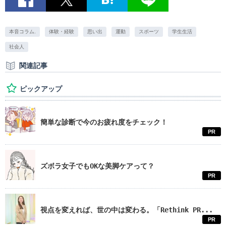
本音コラム.
体験・経験
思い出
運動
スポーツ
学生生活
社会人
関連記事
ピックアップ
簡単な診断で今のお疲れ度をチェック！
PR
ズボラ女子でもOKな美脚ケアって？
PR
視点を変えれば、世の中は変わる。「Rethink PR...
PR