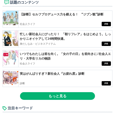
話題のコンテンツ
【診断】セルフプロデュース力を鍛える！ “ジブン観”診断
社会人ライフ
PR
忙しい新社会人にぴったり！ 「朝リフレア」をはじめよう。しっ
かりニオイケアして24時間快適。
身だしなみ・ビジネスアイテム
PR
いつでもわたしは前を向く。「女の子の日」を前向きに♪社会人エ
リ・大学生リカの物語
社会人ライフ
PR
実はがんばりすぎ？新社会人『お疲れ度』診断
診断
PR
もっと見る
注目キーワード