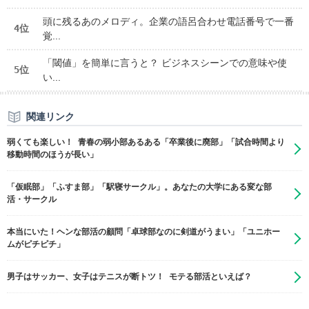
頭に残るあのメロディ。企業の語呂合わせ電話番号で一番
4位
覚...
「閾値」を簡単に言うと？ ビジネスシーンでの意味や使
5位
い...
関連リンク
弱くても楽しい！ 青春の弱小部あるある「卒業後に廃部」「試合時間より
移動時間のほうが長い」
「仮眠部」「ふすま部」「駅寝サークル」。あなたの大学にある変な部
活・サークル
本当にいた！ヘンな部活の顧問「卓球部なのに剣道がうまい」「ユニホー
ムがピチピチ」
男子はサッカー、女子はテニスが断トツ！ モテる部活といえば？