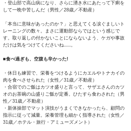
・登山部で高山病になり、さらに湧き水にあたって下痢を
して一晩中苦しんだ（男性／28歳／不動産）
「本当に意味があったのか？」と思えてくる涙ぐましいト
レーニングの数々。まさに運動部ならではという感じで
す。取り返しの付かないことにならないよう、ケガや事故
だけは気をつけてくださいね......。
■食べ過ぎも、空腹も辛かった!
・休日も練習で、栄養をつけるようにカエルやトナカイの
肉を食べさせられた（女性／31歳／不動産）
・合宿でのご飯はカツオ盛りと言って、サザエさんのカツ
オのお茶碗の山盛りご飯が定番。ひたすら食わされた（男
性／31歳／不動産）
・新体操部でマット演技がうまくできなかったら、顧問の
指示に従って減量。栄養管理も細かく指導された（女性／
31歳／ホテル・旅行・アミューズメント）