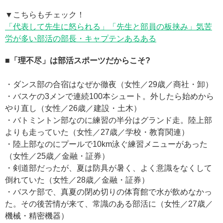
▼こちらもチェック！
「代表して先生に怒られる」「先生と部員の板挟み」気苦
労が多い部活の部長・キャプテンあるある
■「理不尽」は部活スポーツだからこそ?
・ダンス部の合宿はなぜか徹夜（女性／29歳／商社・卸）
・バスケの3メンで連続100本シュート。外したら始めから
やり直し（女性／26歳／建設・土木）
・バトミントン部なのに練習の半分はグランド走。陸上部
よりも走っていた（女性／27歳／学校・教育関連）
・陸上部なのにプールで10km泳ぐ練習メニューがあった
（女性／25歳／金融・証券）
・剣道部だったが、夏は防具が暑く、よく意識をなくして
倒れていた（女性／28歳／金融・証券）
・バスケ部で、真夏の閉め切りの体育館で水が飲めなかっ
た。その後苦情が来て、常識のある部活に（女性／27歳／
機械・精密機器）