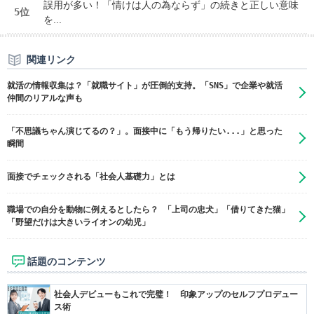
誤用が多い！「情けは人の為ならず」の続きと正しい意味
5位
を...
関連リンク
就活の情報収集は？「就職サイト」が圧倒的支持。「SNS」で企業や就活
仲間のリアルな声も
「不思議ちゃん演じてるの？」。面接中に「もう帰りたい...」と思った
瞬間
面接でチェックされる「社会人基礎力」とは
職場での自分を動物に例えるとしたら？ 「上司の忠犬」「借りてきた猫」
「野望だけは大きいライオンの幼児」
話題のコンテンツ
社会人デビューもこれで完璧！ 印象アップのセルフプロデュー
ス術