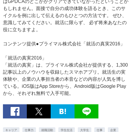
はGPDCAのどこかがクリアできていなかったということか
もしれません。面接で自分の成功体験を語るとき、このサ
イクルを例に出して伝えるのもひとつの方法です。 ぜひ、
意識してみてください。就活に限らず、 必ず将来あなたの
役に立ちますよ。
コンテンツ提供●プライマル株式会社「就活の真実2016」
「就活の真実2016」
「就活の真実」は、プライマル株式会社が提供する、1,300
記事以上のノウハウを収録したスマホアプリ。就活生の実
体験や、企業の人事担当者の本音などの内容が人気を博し
ている。iOS版はApp Storeから、Android版はGoogle Play
から、それぞれ無料で入手可能。
キャリア
仕事力
就職活動
学生生活
大学生
仕事
企業