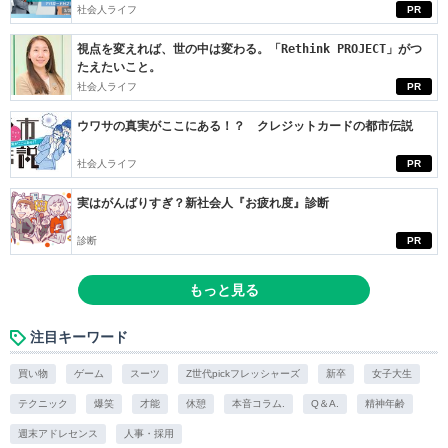
社会人ライフ
PR
視点を変えれば、世の中は変わる。「Rethink PROJECT」がつ
たえたいこと。
社会人ライフ
PR
ウワサの真実がここにある！？ クレジットカードの都市伝説
社会人ライフ
PR
実はがんばりすぎ？新社会人『お疲れ度』診断
診断
PR
もっと見る
注目キーワード
買い物
ゲーム
スーツ
Z世代pickフレッシャーズ
新卒
女子大生
テクニック
爆笑
才能
休憩
本音コラム.
Q＆A.
精神年齢
週末アドレセンス
人事・採用