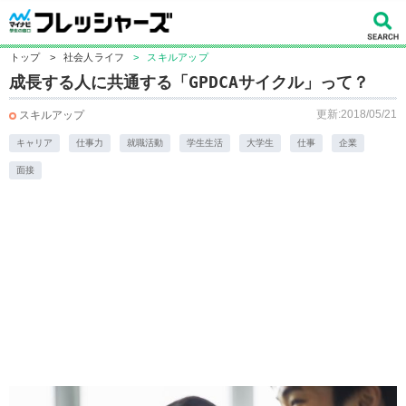
トップ
>
社会人ライフ
>
スキルアップ
成長する人に共通する「GPDCAサイクル」って？
更新:2018/05/21
スキルアップ
キャリア
仕事力
就職活動
学生生活
大学生
仕事
企業
面接