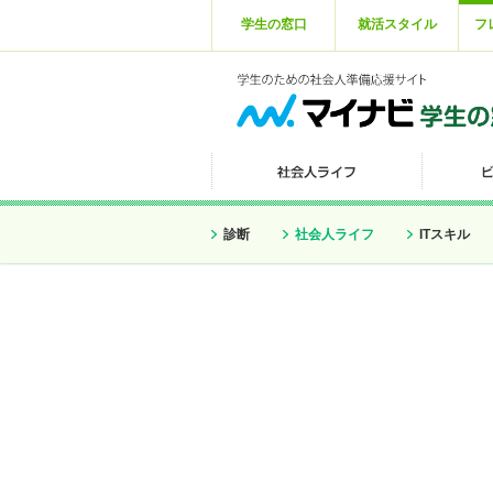
学生の窓口
就活スタイル
フ
診断
社会人ライフ
ITスキル