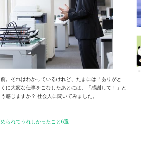
り前。それはわかっているけれど、たまには「ありがと
とくに大変な仕事をこなしたあとには、「感謝して！」と
う感じますか？ 社会人に聞いてみました。
められてうれしかったこと6選