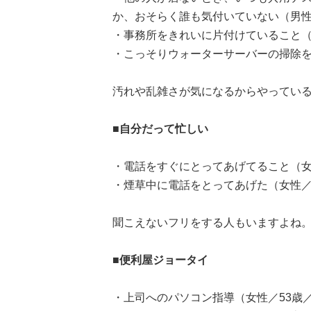
か、おそらく誰も気付いていない（男性
・事務所をきれいに片付けていること（
・こっそりウォーターサーバーの掃除を
汚れや乱雑さが気になるからやってい
■自分だって忙しい
・電話をすぐにとってあげてること（女性
・煙草中に電話をとってあげた（女性／
聞こえないフリをする人もいますよね
■便利屋ジョータイ
・上司へのパソコン指導（女性／53歳