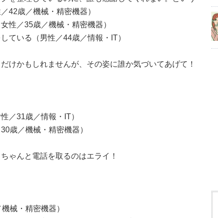
／42歳／機械・精密機器）
女性／35歳／機械・精密機器）
している（男性／44歳／情報・IT）
るだけかもしれませんが、その姿に誰か気づいてあげて！
／31歳／情報・IT）
30歳／機械・精密機器）
。ちゃんと電話を取るのはエライ！
／機械・精密機器）