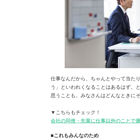
仕事なんだから、ちゃんとやって当た
う」といわれくなることはあるはず。
思うことも。みなさんはどんなときにそ
▼こちらもチェック！
会社の同僚・先輩に仕事以外のことで褒
■これもみんなのため