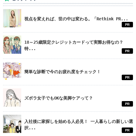
視点を変えれば、世の中は変わる。「Rethink PR...
PR
18～25歳限定クレジットカードって実際お得なの？
特...
PR
簡単な診断で今のお疲れ度をチェック！
PR
ズボラ女子でもOKな美脚ケアって？
PR
入社後に家探しを始める人必見！ 一人暮らしの新しい選
択...
PR