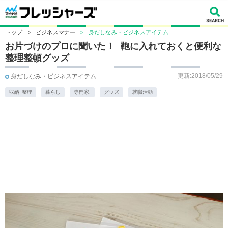
トップ
>
ビジネスマナー
>
身だしなみ・ビジネスアイテム
お片づけのプロに聞いた！ 鞄に入れておくと便利な
整理整頓グッズ
更新:2018/05/29
身だしなみ・ビジネスアイテム
収納･整理
暮らし
専門家.
グッズ
就職活動