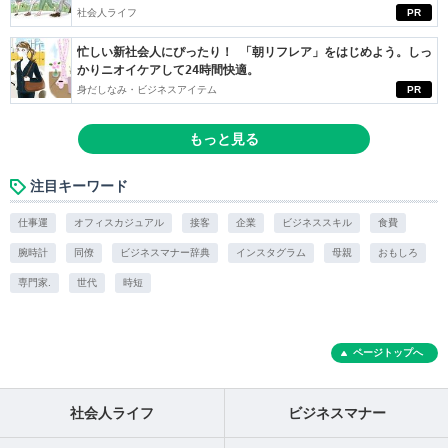
社会人ライフ
PR
忙しい新社会人にぴったり！ 「朝リフレア」をはじめよう。しっ
かりニオイケアして24時間快適。
身だしなみ・ビジネスアイテム
PR
もっと見る
注目キーワード
仕事運
オフィスカジュアル
接客
企業
ビジネススキル
食費
腕時計
同僚
ビジネスマナー辞典
インスタグラム
母親
おもしろ
専門家.
世代
時短
ページトップへ
社会人ライフ
ビジネスマナー