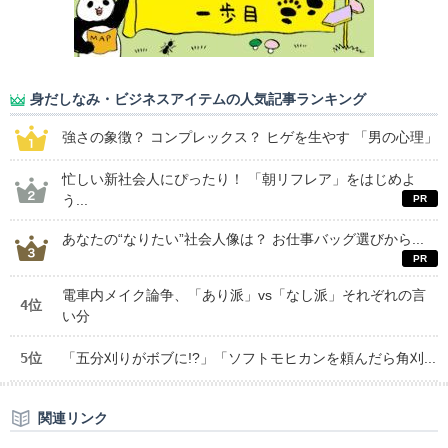
身だしなみ・ビジネスアイテムの人気記事ランキング
強さの象徴？ コンプレックス？ ヒゲを生やす 「男の心理」
忙しい新社会人にぴったり！ 「朝リフレア」をはじめよ
う...
あなたの“なりたい”社会人像は？ お仕事バッグ選びから...
電車内メイク論争、「あり派」vs「なし派」それぞれの言
4位
い分
5位
「五分刈りがボブに!?」「ソフトモヒカンを頼んだら角刈...
関連リンク