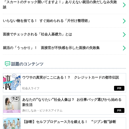
「スカートのチャック開いてますよ！」ありえない就活の身だしなみ失敗
談
いらない物を捨てる！ すぐ始められる「片付け整理術」
面接でチェックされる「社会人基礎力」とは
就活の「うっかり」！ 面接官が不快感を示した面接の失敗集
話題のコンテンツ
ウワサの真実がここにある！？ クレジットカードの都市伝説
社会人ライフ
PR
あなたの“なりたい”社会人像は？ お仕事バッグ選びから始める
新生活
身だしなみ・ビジネスアイテム
PR
【診断】セルフプロデュース力を鍛える！ “ジブン観”診断