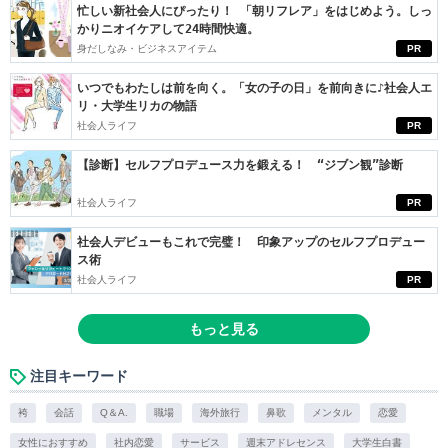
忙しい新社会人にぴったり！ 「朝リフレア」をはじめよう。しっ
かりニオイケアして24時間快適。
身だしなみ・ビジネスアイテム
PR
いつでもわたしは前を向く。「女の子の日」を前向きに♪社会人エ
リ・大学生リカの物語
社会人ライフ
PR
【診断】セルフプロデュース力を鍛える！ “ジブン観”診断
社会人ライフ
PR
社会人デビューもこれで完璧！ 印象アップのセルフプロデュー
ス術
社会人ライフ
PR
もっと見る
注目キーワード
袴
会話
Q＆A.
職場
海外旅行
鼻歌
メンタル
恋愛
女性におすすめ
社内恋愛
サービス
週末アドレセンス
大学生白書