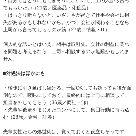
・自分ではどうにもできそうにないので、上の人から言っ
てもらいたい（21歳／医薬品・化粧品）
・はっきり断らないと、いざこざが起きて仕事や会社に損
失があるかもしれないから。かつ、会社が関わることなら
上司から言ってもらうのが筋（27歳／情報・IT）
個人的な誘いとはいえ、相手は取引先。会社の利益に関わ
る問題と考えるなら、上司へ相談するのが無難かもしれま
せん。
■対処法はほかにも
・曖昧に引き延ばし続ける。一回OKしても断っても後が面
倒なので、曖昧にしておく。最終的には上司に相談して、
担当を外してもらう（36歳／商社・卸）
・先輩や後輩をまじえたコンパにして、集団行動に持ち込
む（28歳／金融・証券）
先輩女性たちの処世術は、覚えておくと役立ちそうです