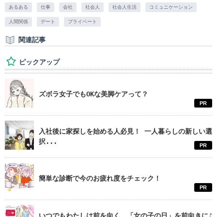
あるある
仕事
会社
社会人
社会人生活
コミュニケーション
人間関係
デート
プライベート
関連記事
ピックアップ
ズボラ女子でもOKな美脚ケアって？
PR
入社後に家探しを始める人必見！ 一人暮らしの新しい選
択...
PR
簡単な診断で今のお疲れ度をチェック！
PR
いつでもわたしは前を向く。「女の子の日」を前向きに♪