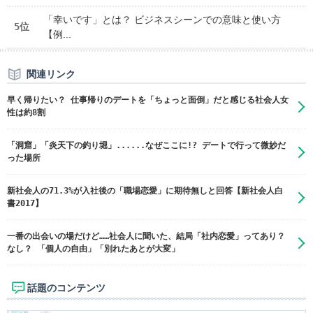
「幸いです」とは？ ビジネスシーンでの意味と使い方
5位
【例...
関連リンク
早く帰りたい？ 仕事帰りのデートを「ちょっと面倒」だと感じる社会人女
性は約8割
「洞窟」「炎天下の釣り堀」......なぜここに!? デートで行って微妙だ
った場所
新社会人の71.3%が入社後の「職場恋愛」に期待無しと回答【新社会人白
書2017】
一番の出会いの場だけど……社会人に聞いた、結局「社内恋愛」ってあり？
なし？ 「個人の自由」「別れたあとが大変」
話題のコンテンツ