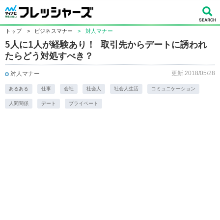
トップ
>
ビジネスマナー
>
対人マナー
5人に1人が経験あり！ 取引先からデートに誘われ
たらどう対処すべき？
更新:2018/05/28
対人マナー
あるある
仕事
会社
社会人
社会人生活
コミュニケーション
人間関係
デート
プライベート