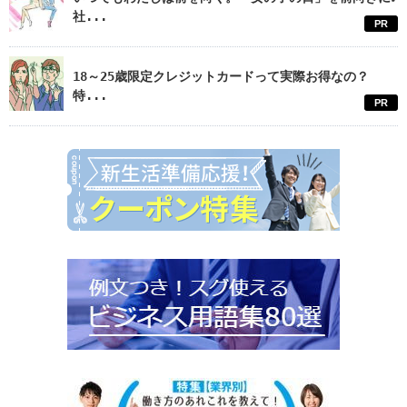
社...
PR
18～25歳限定クレジットカードって実際お得なの？
特...
PR