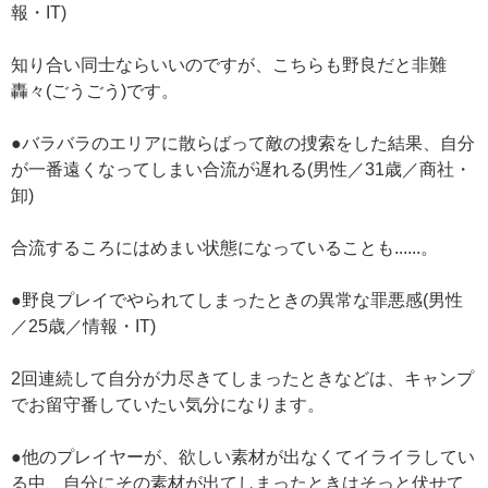
報・IT)
知り合い同士ならいいのですが、こちらも野良だと非難
轟々(ごうごう)です。
●バラバラのエリアに散らばって敵の捜索をした結果、自分
が一番遠くなってしまい合流が遅れる(男性／31歳／商社・
卸)
合流するころにはめまい状態になっていることも......。
●野良プレイでやられてしまったときの異常な罪悪感(男性
／25歳／情報・IT)
2回連続して自分が力尽きてしまったときなどは、キャンプ
でお留守番していたい気分になります。
●他のプレイヤーが、欲しい素材が出なくてイライラしてい
る中、自分にその素材が出てしまったときはそっと伏せて