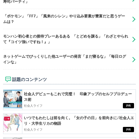
寿司パーティ」
「ポケモン」「FF7」「風来のシレン」やり込み要素が豊富だと思うゲー
ムは？
モンハン初心者との接待プレーあるある 「とどめを譲る」「わざとやられ
て『コイツ強いですね！』」
ネットゲームでびっくりした他ユーザーの発言「まだ寝るな」「毎日ログ
インな」
話題のコンテンツ
社会人デビューもこれで完璧！ 印象アップのセルフプロデュー
ス術
社会人ライフ
PR
いつでもわたしは前を向く。「女の子の日」を前向きに♪社会人エ
リ・大学生リカの物語
社会人ライフ
PR