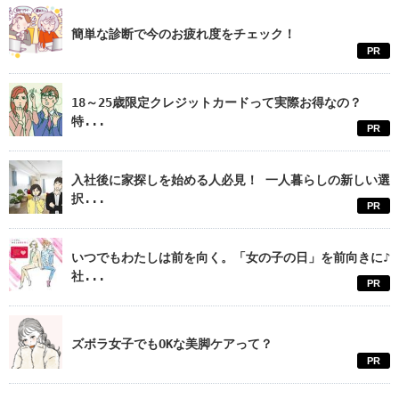
簡単な診断で今のお疲れ度をチェック！
PR
18～25歳限定クレジットカードって実際お得なの？
特...
PR
入社後に家探しを始める人必見！ 一人暮らしの新しい選
択...
PR
いつでもわたしは前を向く。「女の子の日」を前向きに♪
社...
PR
ズボラ女子でもOKな美脚ケアって？
PR