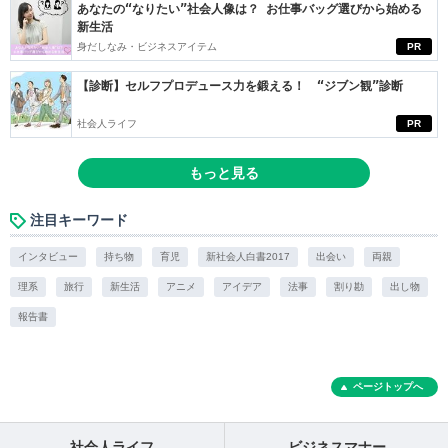
あなたの“なりたい”社会人像は？ お仕事バッグ選びから始める
新生活
身だしなみ・ビジネスアイテム
PR
【診断】セルフプロデュース力を鍛える！ “ジブン観”診断
社会人ライフ
PR
もっと見る
注目キーワード
インタビュー
持ち物
育児
新社会人白書2017
出会い
両親
理系
旅行
新生活
アニメ
アイデア
法事
割り勘
出し物
報告書
ページトップへ
社会人ライフ
ビジネスマナー