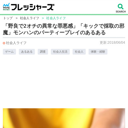
トップ
>
社会人ライフ
>
社会人ライフ
「野良で2オチの異常な罪悪感」「キックで採取の邪
魔」モンハンのパーティープレイのあるある
更新:2018/06/04
社会人ライフ
ゲーム
あるある
調査
社会人生活
社会人
体験・経験