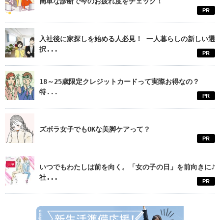
簡単な診断で今のお疲れ度をチェック！
PR
入社後に家探しを始める人必見！ 一人暮らしの新しい選
択...
PR
18～25歳限定クレジットカードって実際お得なの？
特...
PR
ズボラ女子でもOKな美脚ケアって？
PR
いつでもわたしは前を向く。「女の子の日」を前向きに♪
社...
PR