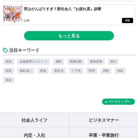
実はがんばりすぎ？新社会人『お疲れ度』診断
診断
PR
もっと見る
注目キーワード
病気
金融業界のトレンド
通勤
就職活動
都道府県
旅行
防犯
無駄遣い
投資
新生活
リア充
料理
異動
有給
税金
ページトップへ
社会人ライフ
ビジネスマナー
内定・入社
卒業・卒業旅行