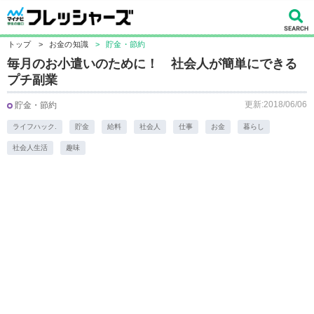
トップ
>
お金の知識
>
貯金・節約
毎月のお小遣いのために！ 社会人が簡単にできる
プチ副業
更新:2018/06/06
貯金・節約
ライフハック.
貯金
給料
社会人
仕事
お金
暮らし
社会人生活
趣味