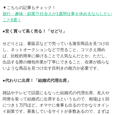
▼こちらの記事もチェック！
旅行・趣味・副業?! 社会人が1週間仕事を休めるならしたい
こと8選！
●安く買って高く売る！「せどり」
せどりとは、量販店などで売っている激安商品を見つけ出
し、ネットオークションなどで売ること。コツさえ掴め
ば、比較的簡単に稼げることで人気なんだとか。ただし、
出品する際の梱包作業が丁寧にできること、在庫が残らな
いような商品を見つけ出す目利きの能力が必要です。
●代わりに出席！「結婚式代理出席」
雑誌やテレビで話題にもなった結婚式の代理出席。友人や
同僚を装って結婚式に出席するというもので、相場は１回
につき１万円ほど。オマケに食事も出るのでかなりオイシ
イ副業です。募集しているサイトが多数あるので、まずは