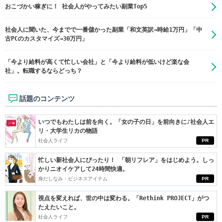
おこづかい稼ぎに！ 社会人がやってみたい副業Top5
社会人に聞いた、今までで一番儲かった副業「和文英訳→時給1万円」「中
古PCのカスタマイズ→30万円」
「今より給料が高くて忙しい会社」と「今より給料が低いけど楽な会
社」。転職するならどっち？
話題のコンテンツ
いつでもわたしは前を向く。「女の子の日」を前向きに♪社会人エ
リ・大学生リカの物語
社会人ライフ
PR
忙しい新社会人にぴったり！ 「朝リフレア」をはじめよう。しっ
かりニオイケアして24時間快適。
身だしなみ・ビジネスアイテム
PR
視点を変えれば、世の中は変わる。「Rethink PROJECT」がつ
たえたいこと。
社会人ライフ
PR