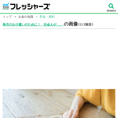
トップ
>
お金の知識
>
貯金・節約
の画像
毎月のお小遣いのために！ 社会人が...
(2/2枚目)