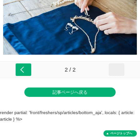
2 / 2
記事ページへ戻る
render partial: 'front/freshers/sp/articles/bottom_aja', locals: { article:
article } %>
ページトップへ